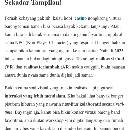
Sekadar Tampilan!
casino
Pernah kebayang gak sih, kalau hobi
nongkrong virtual
bareng temen-temen bisa berasa kayak ketemu langsung? Atau,
kamu bisa jadi karakter utama di dalam game favoritmu, ngobrol
sama NPC (Non-Player Character) yang responsif banget, bahkan
2025
sampai bikin keputusan yang ngaruh ke alur cerita? Nah, di
realitas virtual
ini, semua itu bukan lagi mimpi, guys! Teknologi
(VR)
realitas tertambah (AR)
dan
makin canggih, bikin batasan
antara dunia nyata sama dunia digital jadi samar.
Bukan cuma soal visual yang makin realistis, tapi juga soal
interaksi yang lebih mendalam
. Kita bakal lihat banyak banget
kolaboratif secara
platform hiburan yang nawarin fitur-fitur
real-
time
. Bayangin aja, kamu bisa bikin konser virtual bareng band
favoritmu, atau ikutan workshop seni digital langsung dari rumah
dengan vibes yang kayak lagi di studio beneran. Ini semua berkat