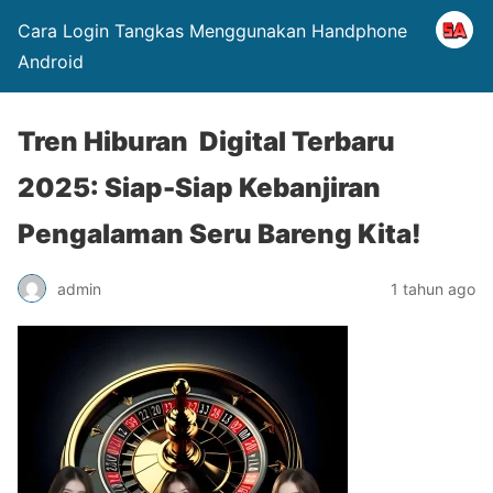
Cara Login Tangkas Menggunakan Handphone
Android
Tren Hiburan Digital Terbaru
2025: Siap-Siap Kebanjiran
Pengalaman Seru Bareng Kita!
admin
1 tahun ago