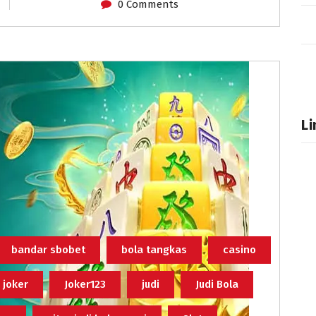
0 Comments
Li
bandar sbobet
bola tangkas
casino
joker
Joker123
judi
Judi Bola