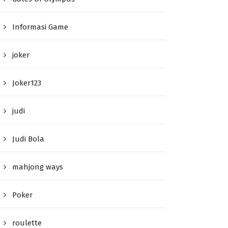
Informasi Game
joker
Joker123
judi
Judi Bola
mahjong ways
Poker
roulette