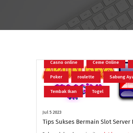
agen judi bola resmi
Bakarat
Casno online
Ceme Online
Poker
roulette
Sabung Ay
Tembak Ikan
Togel
Jul 5 2023
Tips Sukses Bermain Slot Server