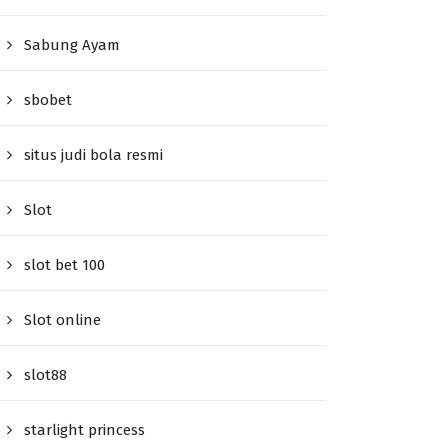
Sabung Ayam
sbobet
situs judi bola resmi
Slot
slot bet 100
Slot online
slot88
starlight princess