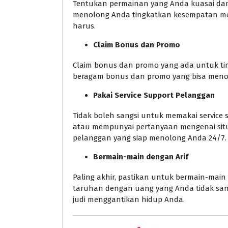
Tentukan permainan yang Anda kuasai dan 
menolong Anda tingkatkan kesempatan me
harus.
Claim Bonus dan Promo
Claim bonus dan promo yang ada untuk t
beragam bonus dan promo yang bisa meno
Pakai Service Support Pelanggan
Tidak boleh sangsi untuk memakai service
atau mempunyai pertanyaan mengenai sit
pelanggan yang siap menolong Anda 24/7.
Bermain-main dengan Arif
Paling akhir, pastikan untuk bermain-mai
taruhan dengan uang yang Anda tidak san
judi menggantikan hidup Anda.