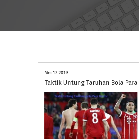
Mei 17 2019
Taktik Untung Taruhan Bola Para