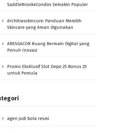
SaddleBrookeCondos Semakin Populer
drchitrasskincure: Panduan Memilih
Skincare yang Aman Digunakan
ARESGACOR Ruang Bermain Digital yang
Penuh Inovasi
Promo Eksklusif Slot Depo 25 Bonus 25
untuk Pemula
ategori
agen judi bola resmi