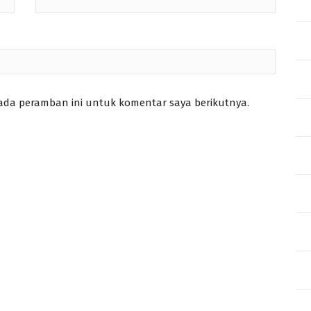
pada peramban ini untuk komentar saya berikutnya.