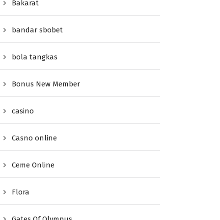
Bakarat
bandar sbobet
bola tangkas
Bonus New Member
casino
Casno online
Ceme Online
Flora
Gates Of Olympus