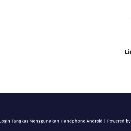
Li
a Login Tangkas Menggunakan Handphone Android | Powered b