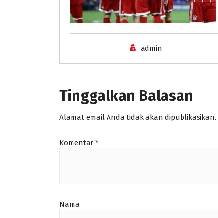
admin
Tinggalkan Balasan
Alamat email Anda tidak akan dipublikasikan.
Komentar
*
Nama