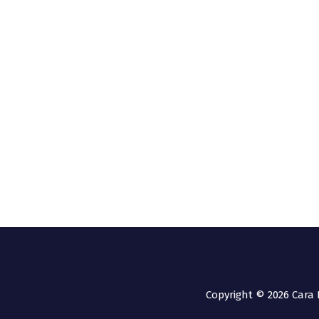
Copyright © 2026 Car