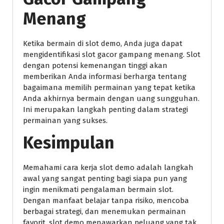
Menang
Ketika bermain di slot demo, Anda juga dapat
mengidentifikasi slot gacor gampang menang. Slot
dengan potensi kemenangan tinggi akan
memberikan Anda informasi berharga tentang
bagaimana memilih permainan yang tepat ketika
Anda akhirnya bermain dengan uang sungguhan.
Ini merupakan langkah penting dalam strategi
permainan yang sukses.
Kesimpulan
Memahami cara kerja slot demo adalah langkah
awal yang sangat penting bagi siapa pun yang
ingin menikmati pengalaman bermain slot.
Dengan manfaat belajar tanpa risiko, mencoba
berbagai strategi, dan menemukan permainan
favorit, slot demo menawarkan peluang yang tak