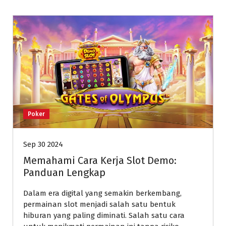
Poker
Sep 30 2024
Memahami Cara Kerja Slot Demo:
Panduan Lengkap
Dalam era digital yang semakin berkembang,
permainan slot menjadi salah satu bentuk
hiburan yang paling diminati. Salah satu cara