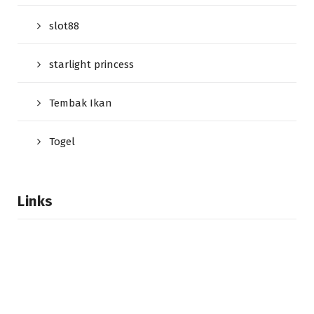
slot88
starlight princess
Tembak Ikan
Togel
Links