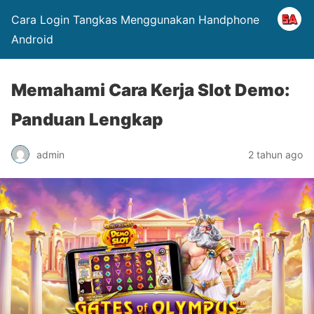
Cara Login Tangkas Menggunakan Handphone
Android
Memahami Cara Kerja Slot Demo:
Panduan Lengkap
admin
2 tahun ago