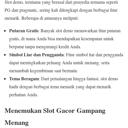
Slot demo, terutama yang berasal dari penyedia ternama seperti
PG dan pragmatic, sering kali dilengkapi dengan berbagai fitur
menarik. Beberapa di antaranya meliputi:
Putaran Gratis
: Banyak slot demo menawarkan fitur putaran
gratis, di mana Anda bisa mendapatkan kesempatan untuk
berputar tanpa mengurangi kredit Anda.
Simbol Liar dan Pengganda
: Fitur simbol liar dan pengganda
dapat meningkatkan peluang Anda untuk menang, serta
menambah kegembiraan saat bermain.
Tema Beragam
: Dari petualangan hingga fantasi, slot demo
hadir dengan berbagai tema menarik yang dapat menarik
perhatian Anda.
Menemukan Slot Gacor Gampang
Menang