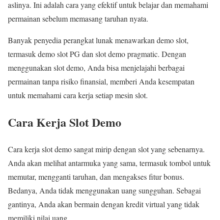
aslinya. Ini adalah cara yang efektif untuk belajar dan memahami
permainan sebelum memasang taruhan nyata.
Banyak penyedia perangkat lunak menawarkan demo slot,
termasuk demo slot PG dan slot demo pragmatic. Dengan
menggunakan slot demo, Anda bisa menjelajahi berbagai
permainan tanpa risiko finansial, memberi Anda kesempatan
untuk memahami cara kerja setiap mesin slot.
Cara Kerja Slot Demo
Cara kerja slot demo sangat mirip dengan slot yang sebenarnya.
Anda akan melihat antarmuka yang sama, termasuk tombol untuk
memutar, mengganti taruhan, dan mengakses fitur bonus.
Bedanya, Anda tidak menggunakan uang sungguhan. Sebagai
gantinya, Anda akan bermain dengan kredit virtual yang tidak
memiliki nilai uang.