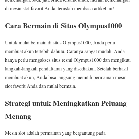
di mesin slot favorit Anda, teruslah membaca artikel ini!
Cara Bermain di Situs Olympus1000
Untuk mulai bermain di situs Olympus1000, Anda perlu
membuat akun terlebih dahulu. Caranya sangat mudah, Anda
hanya perlu mengakses situs resmi Olympus1000 dan mengikuti
langkah-langkah pendaftaran yang disediakan. Setelah berhasil
membuat akun, Anda bisa langsung memilih permainan mesin
slot favorit Anda dan mulai bermain.
Strategi untuk Meningkatkan Peluang
Menang
Mesin slot adalah permainan yang bergantung pada