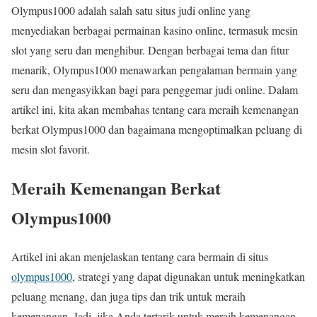
Olympus1000 adalah salah satu situs judi online yang
menyediakan berbagai permainan kasino online, termasuk mesin
slot yang seru dan menghibur. Dengan berbagai tema dan fitur
menarik, Olympus1000 menawarkan pengalaman bermain yang
seru dan mengasyikkan bagi para penggemar judi online. Dalam
artikel ini, kita akan membahas tentang cara meraih kemenangan
berkat Olympus1000 dan bagaimana mengoptimalkan peluang di
mesin slot favorit.
Meraih Kemenangan Berkat
Olympus1000
Artikel ini akan menjelaskan tentang cara bermain di situs
olympus1000
, strategi yang dapat digunakan untuk meningkatkan
peluang menang, dan juga tips dan trik untuk meraih
kemenangan. Jadi, jika Anda tertarik untuk meraih kemenangan