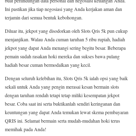
buat perlindungan data personal dan negosiasi keuangan Anda.
Ini pastikan jika tiap negosiasi yang Anda kerjakan aman dan
terjamin dari semua bentuk kebohongan.
Diluar itu, jekpot yang disodorkan oleh Slots Qris 5k pun cukup
menjanjikan. Walau Anda cuman taruhan 5 ribu rupiah, hadiah
jekpot yang dapat Anda menangi sering begitu besar. Beberapa
pemain sudah rasakan hoki mereka dan sukses bawa pulang
hadiah besar cuman bermodalkan yang kecil.
Dengan seluruh kelebihan itu, Slots Qris 5k ialah opsi yang baik
sekali untuk Anda yang pengin merasai kesan bermain slots
dengan taruhan rendah tetapi tetap miliki kesempatan jekpot
besar. Coba saat ini serta buktikanlah sendiri keringanan dan
keuntungan yang dapat Anda temukan lewat skema pembayaran
QRIS ini. Selamat bermain serta mudah-mudahan hoki terus
memihak pada Anda!