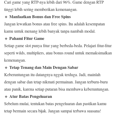
Cari game yang RTP-nya lebih dari 96%. Game dengan RTP
tinggi lebih sering memberikan kemenangan.
Manfaatkan Bonus dan Free Spins
🔹
Jangan lewatkan bonus atau free spins. Itu adalah kesempatan
kamu untuk menang lebih banyak tanpa nambah modal.
Pahami Fitur Game
🔹
Setiap game slot punya fitur yang berbeda-beda. Pelajari fitur-fitur
seperti wilds, multipliers, atau bonus round untuk memaksimalkan
kemenangan.
Tetap Tenang dan Main Dengan Sabar
🔹
Keberuntungan itu datangnya nggak terduga. Jadi, mainlah
dengan sabar dan tetap nikmati permainan. Jangan terburu-buru
atau panik, karena setiap putaran bisa membawa keberuntungan.
Atur Batas Pengeluaran
🔹
Sebelum mulai, tentukan batas pengeluaran dan pastikan kamu
tetap bermain secara bijak. Jangan sampai terbawa suasana!