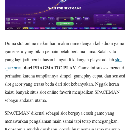
Dunia slot online makin hari makin rame dengan kehadiran game-
game seru yang bikin pemain betah berlama-lama. Salah satu
yang lagi jadi pembahasan hangat di kalangan player adalah
slot
dari PRAGMATIC PLAY
spaceman
. Game ini sukses mencuri
perhatian karena tampilannya simpel, gameplay cepat, dan sensasi
slot gacor yang terasa beda dari slot kebanyakan. Nggak heran
kalau banyak situs slot online favorit menjadikan SPACEMAN
sebagai andalan utama.
SPACEMAN dikenal sebagai slot bergaya crash game yang
menawarkan pengalaman main santai tapi tetap menegangkan.
Konsepnya mudah dipahami, cocok buat pemain lama maupun