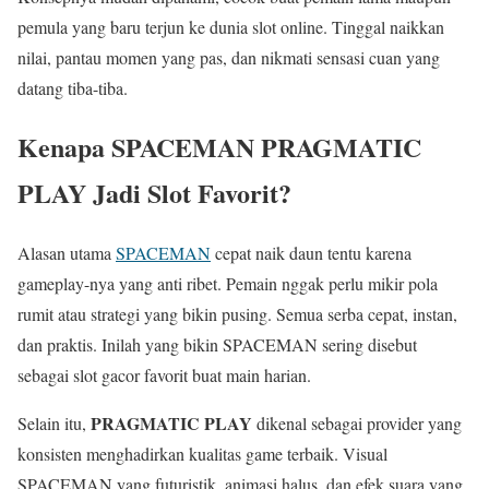
pemula yang baru terjun ke dunia slot online. Tinggal naikkan
nilai, pantau momen yang pas, dan nikmati sensasi cuan yang
datang tiba-tiba.
Kenapa SPACEMAN PRAGMATIC
PLAY Jadi Slot Favorit?
Alasan utama
SPACEMAN
cepat naik daun tentu karena
gameplay-nya yang anti ribet. Pemain nggak perlu mikir pola
rumit atau strategi yang bikin pusing. Semua serba cepat, instan,
dan praktis. Inilah yang bikin SPACEMAN sering disebut
sebagai slot gacor favorit buat main harian.
PRAGMATIC PLAY
Selain itu,
dikenal sebagai provider yang
konsisten menghadirkan kualitas game terbaik. Visual
SPACEMAN yang futuristik, animasi halus, dan efek suara yang