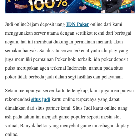
IDN Poker
Judi online24jam deposit uang
online dari kami
menggunakan server utama dengan sertifikat resmi dari berbagai
negara, hal ini membuat dukungan permainan menarik akan
semakin banyak. Salah satu server terkenal yaitu idn play yang
juga memiliki permainan Poker hoki terbaik. idn poker deposit
pulsa merupakan agen terkenal Indonesia, namun pada situs
poker tidak berbeda jauh dalam segi fasilitas dan pelayanan.
Selain mempunyai server kartu terlengkap, kami juga mempunyai
situs judi
rekomendasi
kartu online terpercaya yang dapat
dimainkan dari situs partner kami. Situs Judi kartu online uang
asli pada tahun ini menjadi game populer seperti mesin slot
virtual, Banyak bettor yang menyebut game ini sebagai idnplay
online.