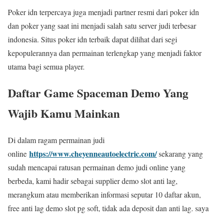
Poker idn terpercaya juga menjadi partner resmi dari poker idn
dan poker yang saat ini menjadi salah satu server judi terbesar
indonesia. Situs poker idn terbaik dapat dilihat dari segi
kepopulerannya dan permainan terlengkap yang menjadi faktor
utama bagi semua player.
Daftar Game Spaceman Demo Yang
Wajib Kamu Mainkan
Di dalam ragam permainan judi
https://www.cheyenneautoelectric.com/
online
sekarang yang
sudah mencapai ratusan permainan demo judi online yang
berbeda, kami hadir sebagai supplier demo slot anti lag,
merangkum atau memberikan informasi seputar 10 daftar akun,
free anti lag demo slot pg soft, tidak ada deposit dan anti lag. saya