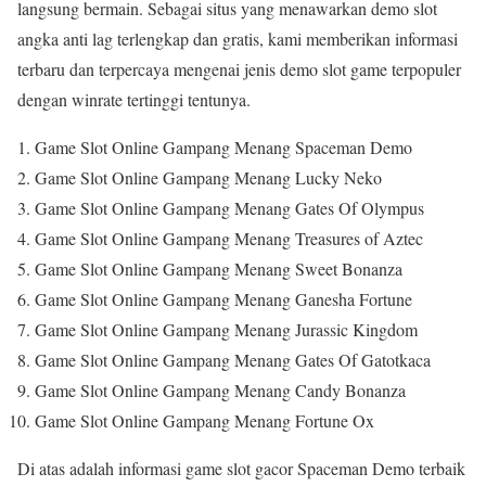
langsung bermain. Sebagai situs yang menawarkan demo slot
angka anti lag terlengkap dan gratis, kami memberikan informasi
terbaru dan terpercaya mengenai jenis demo slot game terpopuler
dengan winrate tertinggi tentunya.
Game Slot Online Gampang Menang Spaceman Demo
Game Slot Online Gampang Menang Lucky Neko
Game Slot Online Gampang Menang Gates Of Olympus
Game Slot Online Gampang Menang Treasures of Aztec
Game Slot Online Gampang Menang Sweet Bonanza
Game Slot Online Gampang Menang Ganesha Fortune
Game Slot Online Gampang Menang Jurassic Kingdom
Game Slot Online Gampang Menang Gates Of Gatotkaca
Game Slot Online Gampang Menang Candy Bonanza
Game Slot Online Gampang Menang Fortune Ox
Di atas adalah informasi game slot gacor Spaceman Demo terbaik