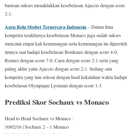
barusan sukses menaklukkan kesebelasan Ajaccio dengan score
2-1.
Agen Bola Sbobet Terpercaya Indonesia
– Dalam lima
kompetisi terakhirnya kesebelasan Monaco juga sudah sukses
mencatat empat kali kemenangan serta kemenangan itu diperoleh
timnya saat hadapi kesebelasan Bordeaux dengan score 4-0,
Rennes dengan score 7-0, Caen dengan score 2-1 serta yang
paling akhir yaitu Ajaccio dengan score 2-1. Sedang satu
kompetisi yang lain selesai dengan hasil kekalahan waktu hadapi
kesebelasan Olympique Lyonnais dengan score 1-3.
Prediksi Skor Sochaux vs Monaco
Head to Head Sochaux vs Monaco :
10/02/16 | Sochaux 2 – 1 Monaco