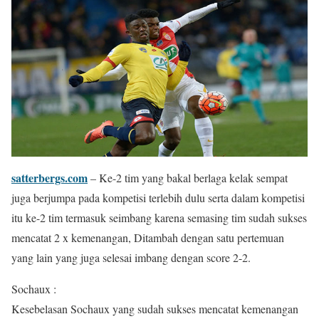
satterbergs.com
– Ke-2 tim yang bakal berlaga kelak sempat
juga berjumpa pada kompetisi terlebih dulu serta dalam kompetisi
itu ke-2 tim termasuk seimbang karena semasing tim sudah sukses
mencatat 2 x kemenangan, Ditambah dengan satu pertemuan
yang lain yang juga selesai imbang dengan score 2-2.
Sochaux :
Kesebelasan Sochaux yang sudah sukses mencatat kemenangan