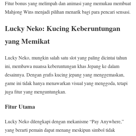
Fitur bonus yang melimpah dan animasi yang memukau membuat
Mahjong Wins menjadi pilihan menarik bagi para pencari sensasi.
Lucky Neko: Kucing Keberuntungan
yang Memikat
Lucky Neko, mungkin salah satu slot yang paling dicintai tahun
ini, membawa nuansa keberuntungan khas Jepang ke dalam
desainnya. Dengan grafis kucing jepang yang menggemaskan,
game ini tidak hanya menawarkan visual yang menggoda, tetapi
juga fitur yang menguntungkan.
Fitur Utama
Lucky Neko dilengkapi dengan mekanisme “Pay Anywhere,”
yang berarti pemain dapat menang meskipun simbol tidak