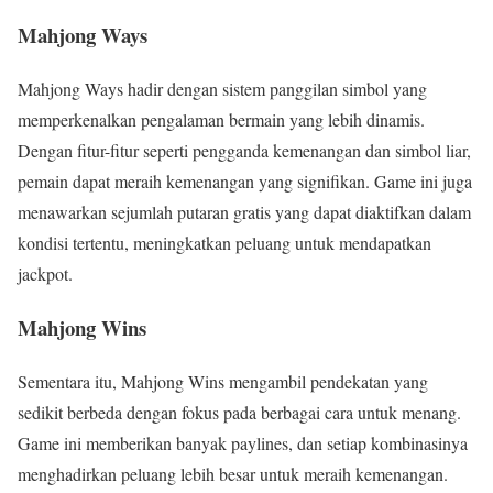
Mahjong Ways
Mahjong Ways hadir dengan sistem panggilan simbol yang
memperkenalkan pengalaman bermain yang lebih dinamis.
Dengan fitur-fitur seperti pengganda kemenangan dan simbol liar,
pemain dapat meraih kemenangan yang signifikan. Game ini juga
menawarkan sejumlah putaran gratis yang dapat diaktifkan dalam
kondisi tertentu, meningkatkan peluang untuk mendapatkan
jackpot.
Mahjong Wins
Sementara itu, Mahjong Wins mengambil pendekatan yang
sedikit berbeda dengan fokus pada berbagai cara untuk menang.
Game ini memberikan banyak paylines, dan setiap kombinasinya
menghadirkan peluang lebih besar untuk meraih kemenangan.