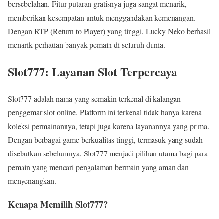
bersebelahan. Fitur putaran gratisnya juga sangat menarik,
memberikan kesempatan untuk menggandakan kemenangan.
Dengan RTP (Return to Player) yang tinggi, Lucky Neko berhasil
menarik perhatian banyak pemain di seluruh dunia.
Slot777: Layanan Slot Terpercaya
Slot777 adalah nama yang semakin terkenal di kalangan
penggemar slot online. Platform ini terkenal tidak hanya karena
koleksi permainannya, tetapi juga karena layanannya yang prima.
Dengan berbagai game berkualitas tinggi, termasuk yang sudah
disebutkan sebelumnya, Slot777 menjadi pilihan utama bagi para
pemain yang mencari pengalaman bermain yang aman dan
menyenangkan.
Kenapa Memilih Slot777?