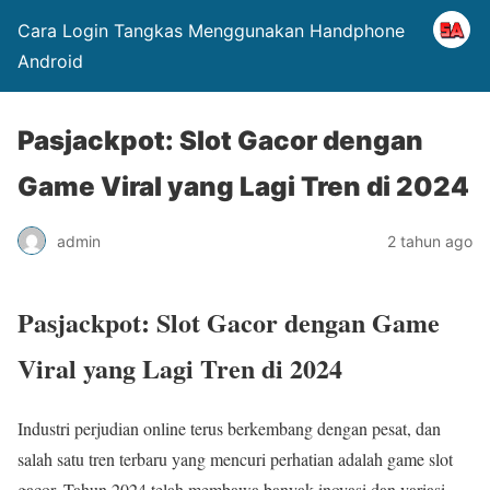
Cara Login Tangkas Menggunakan Handphone
Android
Pasjackpot: Slot Gacor dengan
Game Viral yang Lagi Tren di 2024
admin
2 tahun ago
Pasjackpot: Slot Gacor dengan Game
Viral yang Lagi Tren di 2024
Industri perjudian online terus berkembang dengan pesat, dan
salah satu tren terbaru yang mencuri perhatian adalah game slot
gacor. Tahun 2024 telah membawa banyak inovasi dan variasi