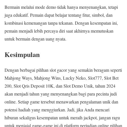
Bermain melalui mode demo tidak hanya menyenangkan, tetapi
juga edukatif. Pemain dapat belajar tentang fitur, simbol, dan
kombinasi kemenangan tanpa tekanan. Dengan kesempatan ini,
pemain menjadi lebih percaya diri saat akhirnya memutuskan
untuk bermain dengan uang nyata.
Kesimpulan
Dengan berbagai pilihan slot gacor yang semakin beragam seperti
Mahjong Ways, Mahjong Wins, Lucky Neko, Slot777, Slot Bet
200, Slot Qris Deposit 10K, dan Slot Demo Unik, tahun 2024
akan menjadi tahun yang menyenangkan bagi para pecinta judi
online. Setiap game tersebut menawarkan pengalaman unik dan
potensi hadiah yang menggiurkan. Jadi, jika Anda mencari
hiburan sekaligus kesempatan untuk meraih jackpot, jangan ragu
untuk menjajal game-game ini di platform perjudian online pilihan