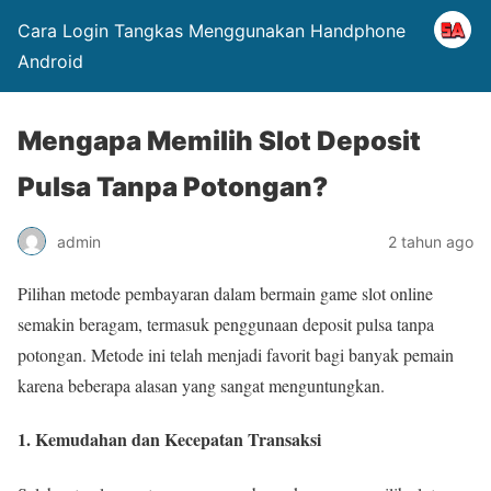
Cara Login Tangkas Menggunakan Handphone
Android
Mengapa Memilih Slot Deposit
Pulsa Tanpa Potongan?
admin
2 tahun ago
Pilihan metode pembayaran dalam bermain game slot online
semakin beragam, termasuk penggunaan deposit pulsa tanpa
potongan. Metode ini telah menjadi favorit bagi banyak pemain
karena beberapa alasan yang sangat menguntungkan.
1. Kemudahan dan Kecepatan Transaksi