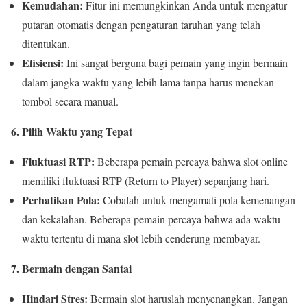
Kemudahan:
Fitur ini memungkinkan Anda untuk mengatur
putaran otomatis dengan pengaturan taruhan yang telah
ditentukan.
Efisiensi:
Ini sangat berguna bagi pemain yang ingin bermain
dalam jangka waktu yang lebih lama tanpa harus menekan
tombol secara manual.
6. Pilih Waktu yang Tepat
Fluktuasi RTP:
Beberapa pemain percaya bahwa slot online
memiliki fluktuasi RTP (Return to Player) sepanjang hari.
Perhatikan Pola:
Cobalah untuk mengamati pola kemenangan
dan kekalahan. Beberapa pemain percaya bahwa ada waktu-
waktu tertentu di mana slot lebih cenderung membayar.
7. Bermain dengan Santai
Hindari Stres:
Bermain slot haruslah menyenangkan. Jangan