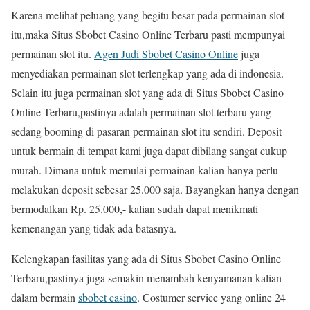
Karena melihat peluang yang begitu besar pada permainan slot
itu,maka Situs Sbobet Casino Online Terbaru pasti mempunyai
permainan slot itu.
Agen Judi Sbobet Casino Online
juga
menyediakan permainan slot terlengkap yang ada di indonesia.
Selain itu juga permainan slot yang ada di Situs Sbobet Casino
Online Terbaru,pastinya adalah permainan slot terbaru yang
sedang booming di pasaran permainan slot itu sendiri. Deposit
untuk bermain di tempat kami juga dapat dibilang sangat cukup
murah. Dimana untuk memulai permainan kalian hanya perlu
melakukan deposit sebesar 25.000 saja. Bayangkan hanya dengan
bermodalkan Rp. 25.000,- kalian sudah dapat menikmati
kemenangan yang tidak ada batasnya.
Kelengkapan fasilitas yang ada di Situs Sbobet Casino Online
Terbaru,pastinya juga semakin menambah kenyamanan kalian
dalam bermain
sbobet casino
. Costumer service yang online 24