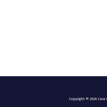
Copyright © 2026 Car