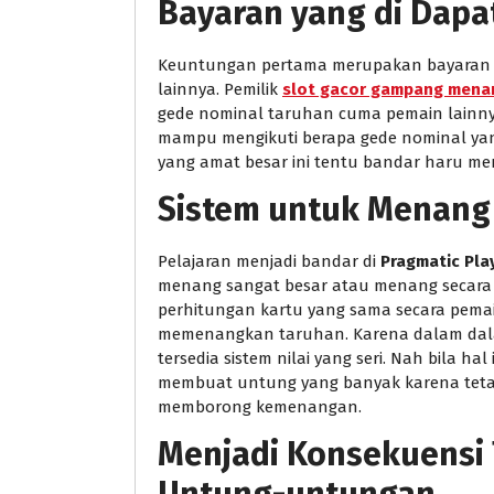
Bayaran yang di Dapa
Keuntungan pertama merupakan bayaran ya
lainnya. Pemilik
slot gacor gampang mena
gede nominal taruhan cuma pemain lainny
mampu mengikuti berapa gede nominal ya
yang amat besar ini tentu bandar haru m
Sistem untuk Menang
Pelajaran menjadi bandar di
Pragmatic Pl
menang sangat besar atau menang secar
perhitungan kartu yang sama secara pemai
memenangkan taruhan. Karena dalam dal
tersedia sistem nilai yang seri. Nah bila ha
membuat untung yang banyak karena teta
memborong kemenangan.
Menjadi Konsekuensi 