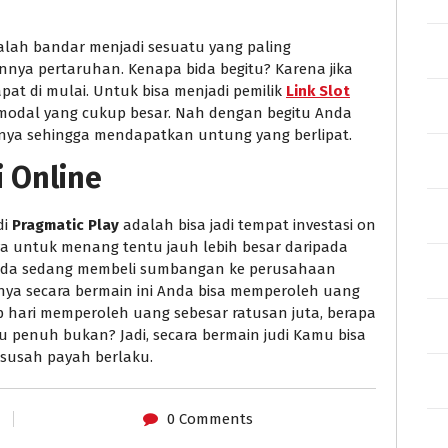
alah bandar menjadi sesuatu yang paling
nnya pertaruhan. Kenapa bida begitu? Karena jika
at di mulai. Untuk bisa menjadi pemilik
Link Slot
odal yang cukup besar. Nah dengan begitu Anda
tnya sehingga mendapatkan untung yang berlipat.
i Online
di
Pragmatic Play
adalah bisa jadi tempat investasi on
a untuk menang tentu jauh lebih besar daripada
a Anda sedang membeli sumbangan ke perusahaan
nya secara bermain ini Anda bisa memperoleh uang
ap hari memperoleh uang sebesar ratusan juta, berapa
 penuh bukan? Jadi, secara bermain judi Kamu bisa
usah payah berlaku.
0 Comments