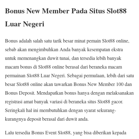
Bonus New Member Pada Situs Slot88
Luar Negeri
Bonus adalah salah satu tarik besar minat pemain Slot88 online,
sebab akan mengimbuhkan Anda banyak kesempatan ekstra
untuk memenangkan duwit tunai, dan tersedia lebih banyak
macam bonus di Slot88 online berasal dari beraneka macam
permainan Slot88 Luar Negeri. Sebagai permulaan, lebih dari satu
besar Slot88 online akan tawarkan Bonus New Member 100 dan
Bonus Deposit. Mendapatkan bonus hanya dengan melaksanakan
registrasi amat banyak variasi di beraneka situs Slot88 gacor.
Seringkali hal ini membutuhkan dengan syarat sekurang-
kurangnya deposit berasal dari duwit anda.
Lalu tersedia Bonus Event Slot88, yang bisa diberikan kepada