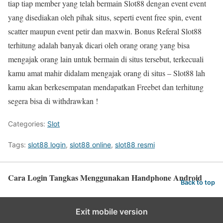
tiap tiap member yang telah bermain Slot88 dengan event event
yang disediakan oleh pihak situs, seperti event free spin, event
scatter maupun event petir dan maxwin. Bonus Referal Slot88
terhitung adalah banyak dicari oleh orang orang yang bisa
mengajak orang lain untuk bermain di situs tersebut, terkecuali
kamu amat mahir didalam mengajak orang di situs – Slot88 lah
kamu akan berkesempatan mendapatkan Freebet dan terhitung
segera bisa di withdrawkan !
Categories:
Slot
Tags:
slot88 login
,
slot88 online
,
slot88 resmi
Cara Login Tangkas Menggunakan Handphone Android
Back to top
Exit mobile version