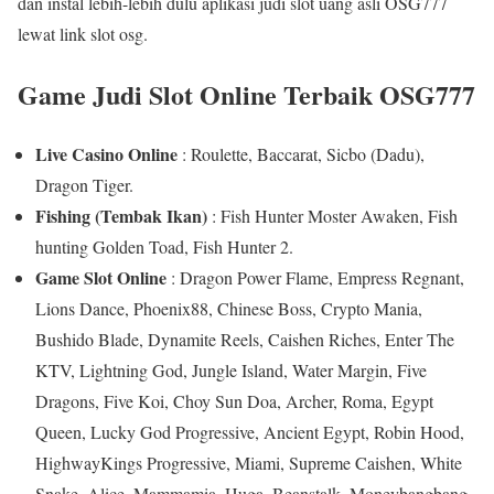
dan instal lebih-lebih dulu aplikasi judi slot uang asli OSG777
lewat link slot osg.
Game Judi Slot Online Terbaik OSG777
Live Casino Online
: Roulette, Baccarat, Sicbo (Dadu),
Dragon Tiger.
Fishing (Tembak Ikan)
: Fish Hunter Moster Awaken, Fish
hunting Golden Toad, Fish Hunter 2.
Game Slot Online
: Dragon Power Flame, Empress Regnant,
Lions Dance, Phoenix88, Chinese Boss, Crypto Mania,
Bushido Blade, Dynamite Reels, Caishen Riches, Enter The
KTV, Lightning God, Jungle Island, Water Margin, Five
Dragons, Five Koi, Choy Sun Doa, Archer, Roma, Egypt
Queen, Lucky God Progressive, Ancient Egypt, Robin Hood,
HighwayKings Progressive, Miami, Supreme Caishen, White
Snake, Alice, Mammamia, Huga, Beanstalk, Moneybangbang,