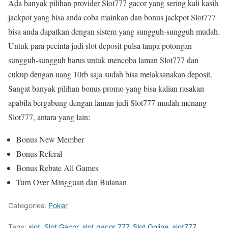
Ada banyak pilihan provider Slot777 gacor yang sering kali kasih
jackpot yang bisa anda coba mainkan dan bonus jackpot Slot777
bisa anda dapatkan dengan sistem yang sungguh-sungguh mudah.
Untuk para pecinta judi slot deposit pulsa tanpa potongan
sungguh-sungguh harus untuk mencoba laman Slot777 dan
cukup dengan uang 10rb saja sudah bisa melaksanakan deposit.
Sangat banyak pilihan bonus promo yang bisa kalian rasakan
apabila bergabung dengan laman judi Slot777 mudah menang
Slot777, antara yang lain:
Bonus New Member
Bonus Referal
Bonus Rebate All Games
Turn Over Mingguan dan Bulanan
Categories:
Poker
Tags:
slot
,
Slot Gacor
,
slot gacor 777
,
Slot Online
,
slot777