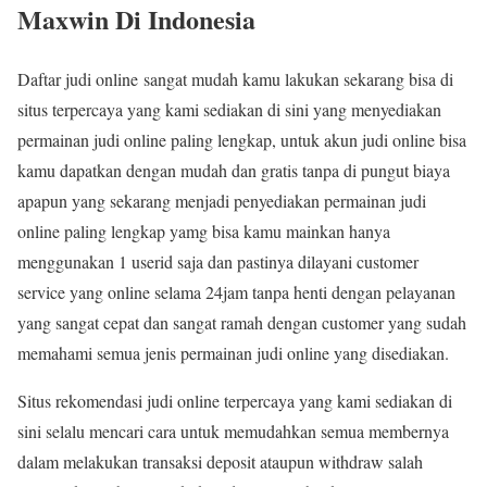
Maxwin Di Indonesia
Daftar judi online sangat mudah kamu lakukan sekarang bisa di
situs terpercaya yang kami sediakan di sini yang menyediakan
permainan judi online paling lengkap, untuk akun judi online bisa
kamu dapatkan dengan mudah dan gratis tanpa di pungut biaya
apapun yang sekarang menjadi penyediakan permainan judi
online paling lengkap yamg bisa kamu mainkan hanya
menggunakan 1 userid saja dan pastinya dilayani customer
service yang online selama 24jam tanpa henti dengan pelayanan
yang sangat cepat dan sangat ramah dengan customer yang sudah
memahami semua jenis permainan judi online yang disediakan.
Situs rekomendasi judi online terpercaya yang kami sediakan di
sini selalu mencari cara untuk memudahkan semua membernya
dalam melakukan transaksi deposit ataupun withdraw salah