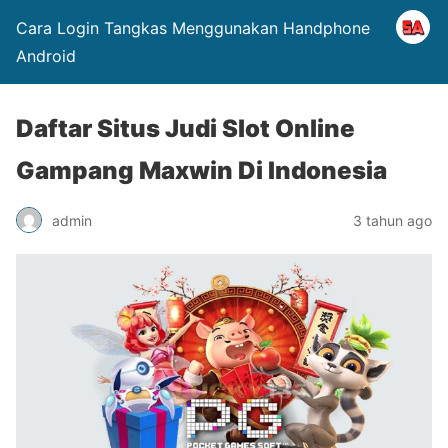
Cara Login Tangkas Menggunakan Handphone
Android
Daftar Situs Judi Slot Online
Gampang Maxwin Di Indonesia
admin
3 tahun ago