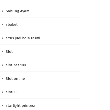
Sabung Ayam
sbobet
situs judi bola resmi
Slot
slot bet 100
Slot online
slot88
starlight princess