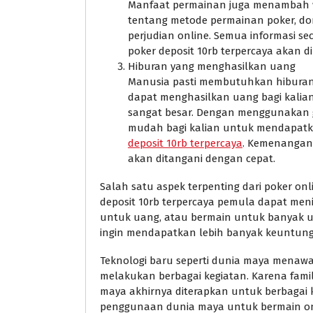
Manfaat permainan juga menambah w
tentang metode permainan poker, domi
perjudian online. Semua informasi s
poker deposit 10rb terpercaya akan di
Hiburan yang menghasilkan uang
Manusia pasti membutuhkan hiburan, 
dapat menghasilkan uang bagi kalian
sangat besar. Dengan menggunakan g
mudah bagi kalian untuk mendapatk
deposit 10rb terpercaya
. Kemenangan 
akan ditangani dengan cepat.
Salah satu aspek terpenting dari poker on
deposit 10rb terpercaya pemula dapat me
untuk uang, atau bermain untuk banyak ua
ingin mendapatkan lebih banyak keuntunga
Teknologi baru seperti dunia maya mena
melakukan berbagai kegiatan. Karena famil
maya akhirnya diterapkan untuk berbagai 
penggunaan dunia maya untuk bermain onl