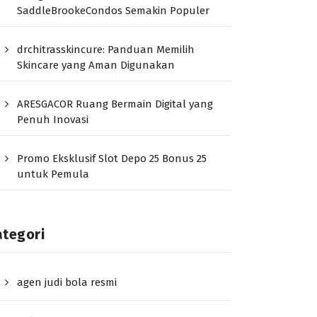
SaddleBrookeCondos Semakin Populer
drchitrasskincure: Panduan Memilih
Skincare yang Aman Digunakan
ARESGACOR Ruang Bermain Digital yang
Penuh Inovasi
Promo Eksklusif Slot Depo 25 Bonus 25
untuk Pemula
ategori
agen judi bola resmi