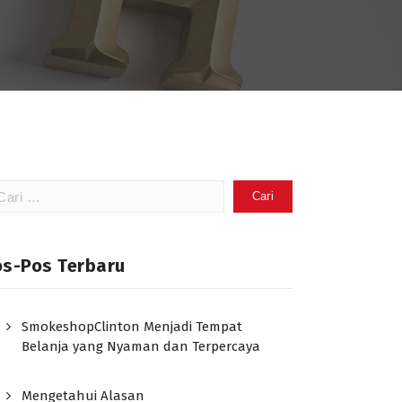
i
tuk:
os-Pos Terbaru
SmokeshopClinton Menjadi Tempat
Belanja yang Nyaman dan Terpercaya
Mengetahui Alasan