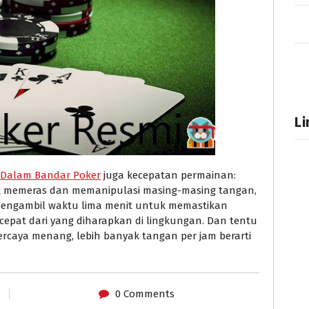
Li
as Dalam Bandar Poker
juga kecepatan permainan:
 memeras dan memanipulasi masing-masing tangan,
mengambil waktu lima menit untuk memastikan
epat dari yang diharapkan di lingkungan. Dan tentu
percaya menang, lebih banyak tangan per jam berarti
0 Comments