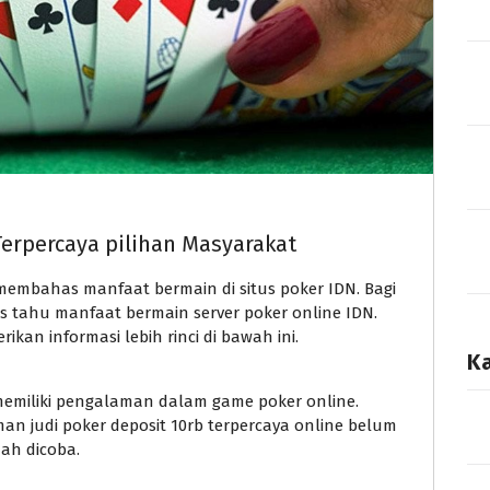
Terpercaya pilihan Masyarakat
 membahas manfaat bermain di situs poker IDN. Bagi
s tahu manfaat bermain server poker online IDN.
ikan informasi lebih rinci di bawah ini.
K
memiliki pengalaman dalam game poker online.
 judi poker deposit 10rb terpercaya online belum
ah dicoba.