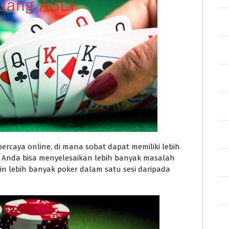
ercaya online, di mana sobat dapat memiliki lebih
inya Anda bisa menyelesaikan lebih banyak masalah
n lebih banyak poker dalam satu sesi daripada