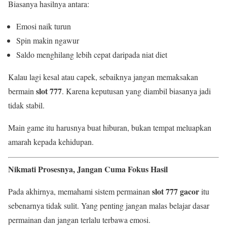
Biasanya hasilnya antara:
Emosi naik turun
Spin makin ngawur
Saldo menghilang lebih cepat daripada niat diet
Kalau lagi kesal atau capek, sebaiknya jangan memaksakan
slot 777
bermain
. Karena keputusan yang diambil biasanya jadi
tidak stabil.
Main game itu harusnya buat hiburan, bukan tempat meluapkan
amarah kepada kehidupan.
Nikmati Prosesnya, Jangan Cuma Fokus Hasil
slot 777 gacor
Pada akhirnya, memahami sistem permainan
itu
sebenarnya tidak sulit. Yang penting jangan malas belajar dasar
permainan dan jangan terlalu terbawa emosi.