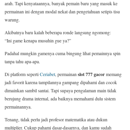
arah. Tapi kenyataannya, banyak pemain baru yang masuk ke
permainan ini dengan modal nekat dan pengetahuan setipis tisu
warung.
Akibatnya baru kalah beberapa ronde langsung ngomong:
“Ini game kenapa musuhin gue ya?”
Padahal mungkin gamenya cuma bingung lihat pemainnya spin
tanpa tahu apa-apa.
slot 777 gacor
Di platform seperti
Ceriabet
, permainan
memang
jadi favorit karena tampilannya gampang dipahami dan cocok
dimainkan sambil santai. Tapi supaya pengalaman main tidak
berujung drama internal, ada baiknya memahami dulu sistem
permainannya.
Tenang, tidak perlu jadi profesor matematika atau dukun
multiplier. Cukup pahami dasar-dasarnya, dan kamu sudah