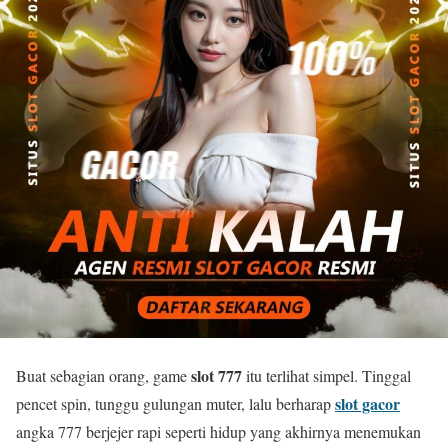
slot 777
Buat sebagian orang, game
itu terlihat simpel. Tinggal
slot gacor
pencet spin, tunggu gulungan muter, lalu berharap
angka 777 berjejer rapi seperti hidup yang akhirnya menemukan