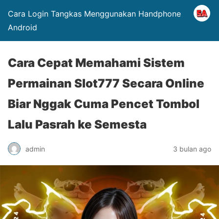
Cara Login Tangkas Menggunakan Handphone
Android
Cara Cepat Memahami Sistem
Permainan Slot777 Secara Online
Biar Nggak Cuma Pencet Tombol
Lalu Pasrah ke Semesta
admin
3 bulan ago