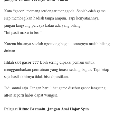
Kata “gacor” memang terdengar menggoda. Seolah-olah game
siap membagikan hadiah tanpa ampun. Tapi kenyataannya,
jangan langsung percaya kalau ada yang bilang:
“Ini pasti maxwin bro!”
Karena biasanya setelah ngomong begitu, orangnya malah hilang
duluan.
slot gacor 777
Istilah
lebih sering dipakai pemain untuk
menggambarkan permainan yang terasa sedang bagus. Tapi tetap
saja hasil akhirnya tidak bisa dipastikan.
Jadi santai saja. Jangan baru lihat game disebut gacor langsung
all-in seperti habis dapat wangsit.
Pelajari Ritme Bermain, Jangan Asal Hajar Spin