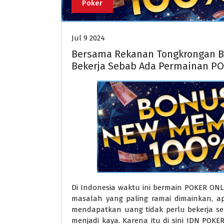
Poker
Jul 9 2024
Bersama Rekanan Tongkrongan B
Bekerja Sebab Ada Permainan P
Di Indonesia waktu ini bermain POKER ON
masalah yang paling ramai dimainkan, a
mendapatkan uang tidak perlu bekerja s
menjadi kaya. Karena itu di sini IDN POK