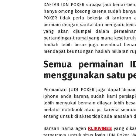
DAFTAR IDN POKER supaya jadi benar-ben
hanya omong kosong karena sudah banyak
POKER tidak perlu bekerja di kantoran 
bermain dengan santai dan mengadu kema
yang akan dijumpai dalam permainan
pertandingant ramai yang mana keseluruh
hadiah lebih besar juga membuat benar
mendapat keuntungan hadiah miliaran rupi
Semua permainan I
menggunakan satu p
Permainan JUDI POKER juga dapat dimain
iphone anda karena sudah kami persiapk
lebih menyukai bermain dilayar lebih be
melalui notebook atau pc karena semua
enteng untuk di akses tidak ada masalah d
Barisan nama agen
KLIKWIN88
yang dikas
terpercaya untuk situs login IDN Poker. W