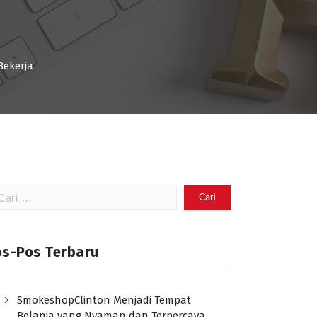
ekerja
i
tuk:
os-Pos Terbaru
SmokeshopClinton Menjadi Tempat
Belanja yang Nyaman dan Terpercaya