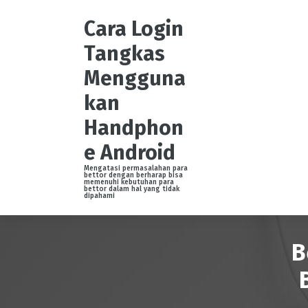
S
k
Cara Login
i
Tangkas
p
t
Mengguna
o
kan
c
o
Handphon
n
t
e Android
e
Mengatasi permasalahan para
n
bettor dengan berharap bisa
memenuhi kebutuhan para
t
bettor dalam hal yang tidak
dipahami
B