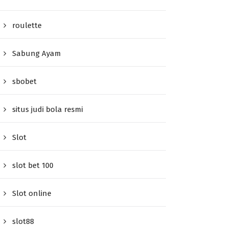
roulette
Sabung Ayam
sbobet
situs judi bola resmi
Slot
slot bet 100
Slot online
slot88