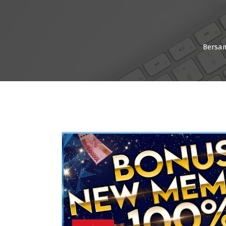
Bersa