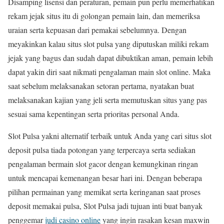
Disamping lisensi dan peraturan, pemain pun perlu memerhatikan
rekam jejak situs itu di golongan pemain lain, dan memeriksa
uraian serta kepuasan dari pemakai sebelumnya. Dengan
meyakinkan kalau situs slot pulsa yang diputuskan miliki rekam
jejak yang bagus dan sudah dapat dibuktikan aman, pemain lebih
dapat yakin diri saat nikmati pengalaman main slot online. Maka
saat sebelum melaksanakan setoran pertama, nyatakan buat
melaksanakan kajian yang jeli serta memutuskan situs yang pas
sesuai sama kepentingan serta prioritas personal Anda.
Slot Pulsa yakni alternatif terbaik untuk Anda yang cari situs slot
deposit pulsa tiada potongan yang terpercaya serta sediakan
pengalaman bermain slot gacor dengan kemungkinan ringan
untuk mencapai kemenangan besar hari ini. Dengan beberapa
pilihan permainan yang memikat serta keringanan saat proses
deposit memakai pulsa, Slot Pulsa jadi tujuan inti buat banyak
penggemar
judi casino online
yang ingin rasakan kesan maxwin