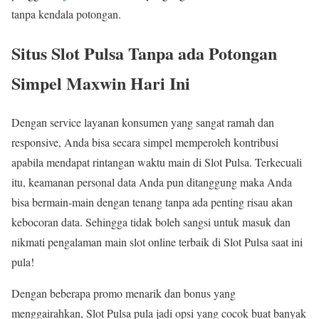
tanpa kendala potongan.
Situs Slot Pulsa Tanpa ada Potongan
Simpel Maxwin Hari Ini
Dengan service layanan konsumen yang sangat ramah dan
responsive, Anda bisa secara simpel memperoleh kontribusi
apabila mendapat rintangan waktu main di Slot Pulsa. Terkecuali
itu, keamanan personal data Anda pun ditanggung maka Anda
bisa bermain-main dengan tenang tanpa ada penting risau akan
kebocoran data. Sehingga tidak boleh sangsi untuk masuk dan
nikmati pengalaman main slot online terbaik di Slot Pulsa saat ini
pula!
Dengan beberapa promo menarik dan bonus yang
menggairahkan, Slot Pulsa pula jadi opsi yang cocok buat banyak