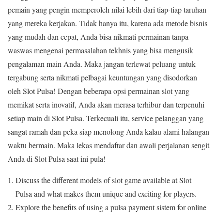
pemain yang pengin memperoleh nilai lebih dari tiap-tiap taruhan
yang mereka kerjakan. Tidak hanya itu, karena ada metode bisnis
yang mudah dan cepat, Anda bisa nikmati permainan tanpa
waswas mengenai permasalahan tekhnis yang bisa mengusik
pengalaman main Anda. Maka jangan terlewat peluang untuk
tergabung serta nikmati pelbagai keuntungan yang disodorkan
oleh Slot Pulsa! Dengan beberapa opsi permainan slot yang
memikat serta inovatif, Anda akan merasa terhibur dan terpenuhi
setiap main di Slot Pulsa. Terkecuali itu, service pelanggan yang
sangat ramah dan peka siap menolong Anda kalau alami halangan
waktu bermain. Maka lekas mendaftar dan awali perjalanan sengit
Anda di Slot Pulsa saat ini pula!
Discuss the different models of slot game available at Slot
Pulsa and what makes them unique and exciting for players.
Explore the benefits of using a pulsa payment sistem for online