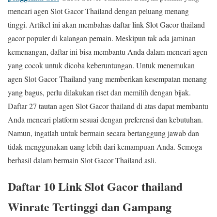
mencari agen Slot Gacor Thailand dengan peluang menang
tinggi. Artikel ini akan membahas daftar link Slot Gacor thailand
gacor populer di kalangan pemain. Meskipun tak ada jaminan
kemenangan, daftar ini bisa membantu Anda dalam mencari agen
yang cocok untuk dicoba keberuntungan. Untuk menemukan
agen Slot Gacor Thailand yang memberikan kesempatan menang
yang bagus, perlu dilakukan riset dan memilih dengan bijak.
Daftar 27 tautan agen Slot Gacor thailand di atas dapat membantu
Anda mencari platform sesuai dengan preferensi dan kebutuhan.
Namun, ingatlah untuk bermain secara bertanggung jawab dan
tidak menggunakan uang lebih dari kemampuan Anda. Semoga
berhasil dalam bermain Slot Gacor Thailand asli.
Daftar 10 Link Slot Gacor thailand
Winrate Tertinggi dan Gampang