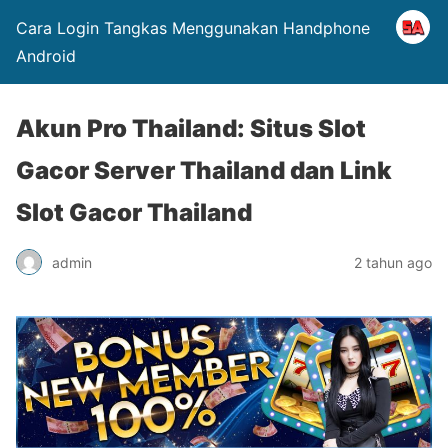
Cara Login Tangkas Menggunakan Handphone
Android
Akun Pro Thailand: Situs Slot
Gacor Server Thailand dan Link
Slot Gacor Thailand
admin
2 tahun ago