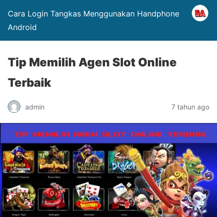
Cara Login Tangkas Menggunakan Handphone
Android
Tip Memilih Agen Slot Online
Terbaik
admin
7 tahun ago