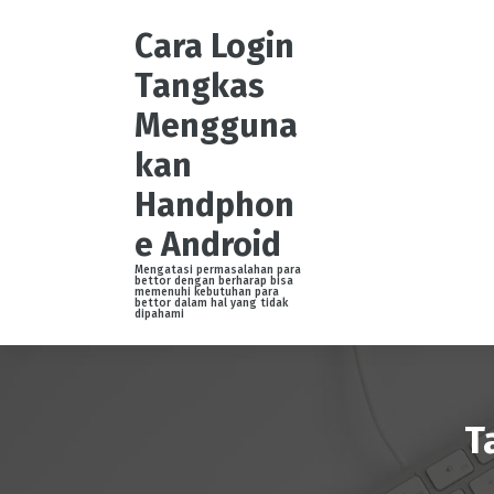
S
k
Cara Login
i
Tangkas
p
t
Mengguna
o
kan
c
o
Handphon
n
t
e Android
e
Mengatasi permasalahan para
n
bettor dengan berharap bisa
memenuhi kebutuhan para
t
bettor dalam hal yang tidak
dipahami
T