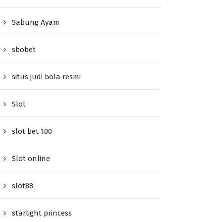
Sabung Ayam
sbobet
situs judi bola resmi
Slot
slot bet 100
Slot online
slot88
starlight princess