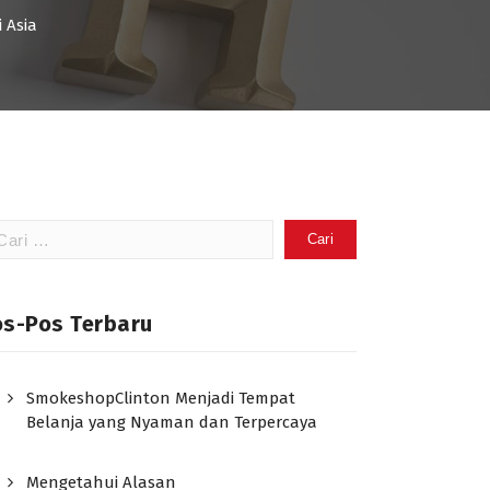
 Asia
i
tuk:
os-Pos Terbaru
SmokeshopClinton Menjadi Tempat
Belanja yang Nyaman dan Terpercaya
Mengetahui Alasan