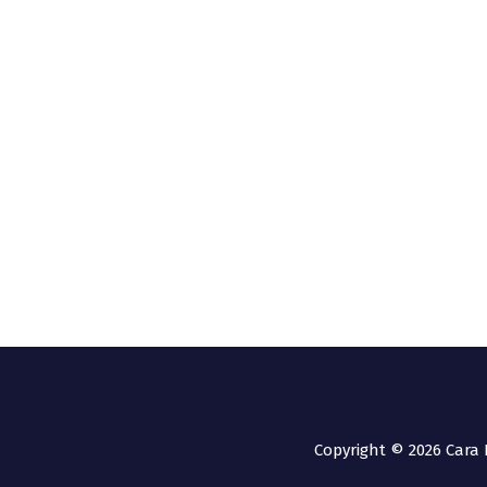
Copyright © 2026 Car