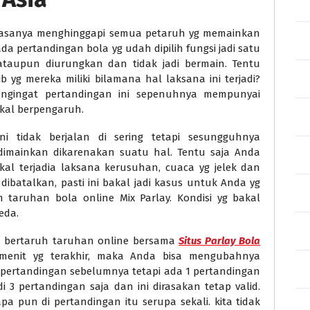
asanya menghinggapi semua petaruh yg memainkan
ada pertandingan bola yg udah dipilih fungsi jadi satu
ataupun diurungkan dan tidak jadi bermain. Tentu
 yg mereka miliki bilamana hal laksana ini terjadi?
engingat pertandingan ini sepenuhnya mempunyai
akal berpengaruh.
 tidak berjalan di sering tetapi sesungguhnya
dimainkan dikarenakan suatu hal. Tentu saja Anda
kal terjadia laksana kerusuhan, cuaca yg jelek dan
h dibatalkan, pasti ini bakal jadi kasus untuk Anda yg
taruhan bola online Mix Parlay. Kondisi yg bakal
eda.
am bertaruh taruhan online bersama
Situs Parlay Bola
enit yg terakhir, maka Anda bisa mengubahnya
4 pertandingan sebelumnya tetapi ada 1 pertandingan
 3 pertandingan saja dan ini dirasakan tetap valid.
a pun di pertandingan itu serupa sekali. kita tidak