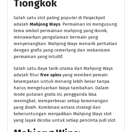
Tiongkok
Salah satu slot paling populer di Pasjackpot
adalah
Mahjong Ways
. Permainan ini mengusung
tema simbol permainan mahjong yang ikonik,
menawarkan pengalaman bermain yang
menyenangkan. Mahjong Ways menarik perhatian
dengan grafis yang cemerlang dan mekanisme
permainan yang intuitif.
Salah satu daya tarik utama dari Mahjong Ways
adalah fitur
free spins
yang memberi pemain
kesempatan untuk menang lebih besar tanpa
harus mengeluarkan biaya tambahan. Dalam
mode putaran gratis ini, pengganda bisa
meningkat, memperbesar setiap kemenangan
yang diraih. Kombinasi antara strategi dan
keberuntungan menjadikan Mahjong Ways slot
yang layak dicoba untuk setiap pencinta judi slot.