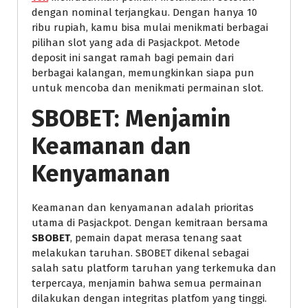
dengan nominal terjangkau. Dengan hanya 10
ribu rupiah, kamu bisa mulai menikmati berbagai
pilihan slot yang ada di Pasjackpot. Metode
deposit ini sangat ramah bagi pemain dari
berbagai kalangan, memungkinkan siapa pun
untuk mencoba dan menikmati permainan slot.
SBOBET: Menjamin
Keamanan dan
Kenyamanan
Keamanan dan kenyamanan adalah prioritas
utama di Pasjackpot. Dengan kemitraan bersama
SBOBET
, pemain dapat merasa tenang saat
melakukan taruhan. SBOBET dikenal sebagai
salah satu platform taruhan yang terkemuka dan
terpercaya, menjamin bahwa semua permainan
dilakukan dengan integritas platfom yang tinggi.