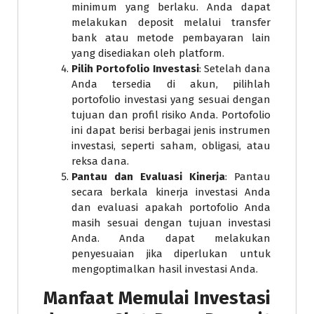
minimum yang berlaku. Anda dapat
melakukan deposit melalui transfer
bank atau metode pembayaran lain
yang disediakan oleh platform.
Pilih Portofolio Investasi
: Setelah dana
Anda tersedia di akun, pilihlah
portofolio investasi yang sesuai dengan
tujuan dan profil risiko Anda. Portofolio
ini dapat berisi berbagai jenis instrumen
investasi, seperti saham, obligasi, atau
reksa dana.
Pantau dan Evaluasi Kinerja
: Pantau
secara berkala kinerja investasi Anda
dan evaluasi apakah portofolio Anda
masih sesuai dengan tujuan investasi
Anda. Anda dapat melakukan
penyesuaian jika diperlukan untuk
mengoptimalkan hasil investasi Anda.
Manfaat Memulai Investasi