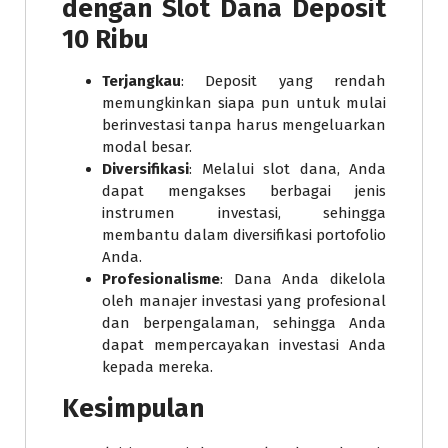
dengan Slot Dana Deposit
10 Ribu
Terjangkau
: Deposit yang rendah
memungkinkan siapa pun untuk mulai
berinvestasi tanpa harus mengeluarkan
modal besar.
Diversifikasi
: Melalui slot dana, Anda
dapat mengakses berbagai jenis
instrumen investasi, sehingga
membantu dalam diversifikasi portofolio
Anda.
Profesionalisme
: Dana Anda dikelola
oleh manajer investasi yang profesional
dan berpengalaman, sehingga Anda
dapat mempercayakan investasi Anda
kepada mereka.
Kesimpulan