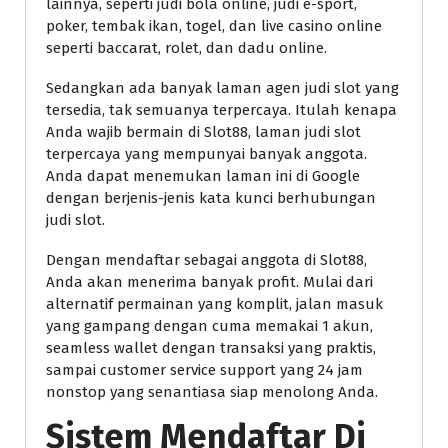
lainnya, seperti judi bola online, judi e-sport,
poker, tembak ikan, togel, dan live casino online
seperti baccarat, rolet, dan dadu online.
Sedangkan ada banyak laman agen judi slot yang
tersedia, tak semuanya terpercaya. Itulah kenapa
Anda wajib bermain di Slot88, laman judi slot
terpercaya yang mempunyai banyak anggota.
Anda dapat menemukan laman ini di Google
dengan berjenis-jenis kata kunci berhubungan
judi slot.
Dengan mendaftar sebagai anggota di Slot88,
Anda akan menerima banyak profit. Mulai dari
alternatif permainan yang komplit, jalan masuk
yang gampang dengan cuma memakai 1 akun,
seamless wallet dengan transaksi yang praktis,
sampai customer service support yang 24 jam
nonstop yang senantiasa siap menolong Anda.
Sistem Mendaftar Di