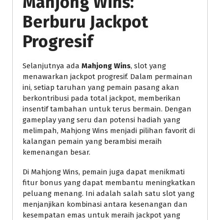
Mahjong Wins:
Berburu Jackpot
Progresif
Selanjutnya ada
Mahjong Wins
, slot yang
menawarkan jackpot progresif. Dalam permainan
ini, setiap taruhan yang pemain pasang akan
berkontribusi pada total jackpot, memberikan
insentif tambahan untuk terus bermain. Dengan
gameplay yang seru dan potensi hadiah yang
melimpah, Mahjong Wins menjadi pilihan favorit di
kalangan pemain yang berambisi meraih
kemenangan besar.
Di Mahjong Wins, pemain juga dapat menikmati
fitur bonus yang dapat membantu meningkatkan
peluang menang. Ini adalah salah satu slot yang
menjanjikan kombinasi antara kesenangan dan
kesempatan emas untuk meraih jackpot yang