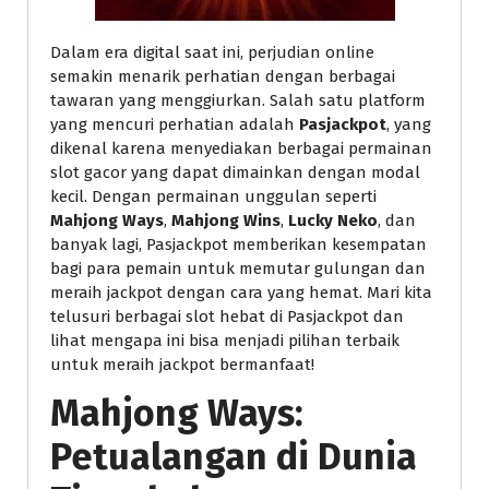
Dalam era digital saat ini, perjudian online
semakin menarik perhatian dengan berbagai
tawaran yang menggiurkan. Salah satu platform
yang mencuri perhatian adalah
Pasjackpot
, yang
dikenal karena menyediakan berbagai permainan
slot gacor yang dapat dimainkan dengan modal
kecil. Dengan permainan unggulan seperti
Mahjong Ways
,
Mahjong Wins
,
Lucky Neko
, dan
banyak lagi, Pasjackpot memberikan kesempatan
bagi para pemain untuk memutar gulungan dan
meraih jackpot dengan cara yang hemat. Mari kita
telusuri berbagai slot hebat di Pasjackpot dan
lihat mengapa ini bisa menjadi pilihan terbaik
untuk meraih jackpot bermanfaat!
Mahjong Ways:
Petualangan di Dunia