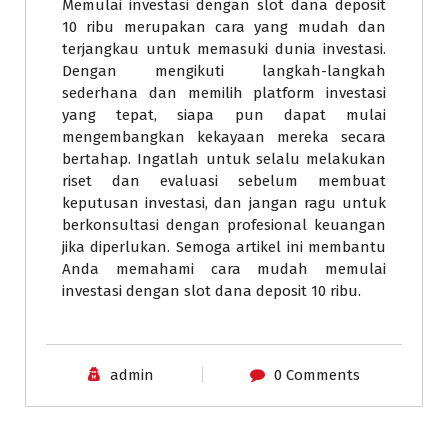
Memulai investasi dengan slot dana deposit
10 ribu merupakan cara yang mudah dan
terjangkau untuk memasuki dunia investasi.
Dengan mengikuti langkah-langkah
sederhana dan memilih platform investasi
yang tepat, siapa pun dapat mulai
mengembangkan kekayaan mereka secara
bertahap. Ingatlah untuk selalu melakukan
riset dan evaluasi sebelum membuat
keputusan investasi, dan jangan ragu untuk
berkonsultasi dengan profesional keuangan
jika diperlukan. Semoga artikel ini membantu
Anda memahami cara mudah memulai
investasi dengan slot dana deposit 10 ribu.
admin
0 Comments
casino
Casno online
judi
Slot