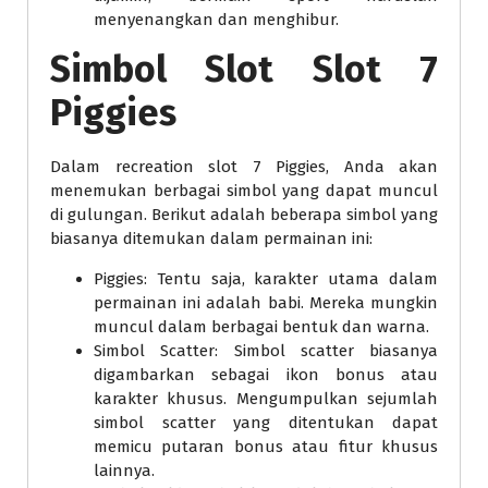
menyenangkan dan menghibur.
Simbol Slot Slot 7
Piggies
Dalam recreation slot 7 Piggies, Anda akan
menemukan berbagai simbol yang dapat muncul
di gulungan. Berikut adalah beberapa simbol yang
biasanya ditemukan dalam permainan ini:
Piggies: Tentu saja, karakter utama dalam
permainan ini adalah babi. Mereka mungkin
muncul dalam berbagai bentuk dan warna.
Simbol Scatter: Simbol scatter biasanya
digambarkan sebagai ikon bonus atau
karakter khusus. Mengumpulkan sejumlah
simbol scatter yang ditentukan dapat
memicu putaran bonus atau fitur khusus
lainnya.