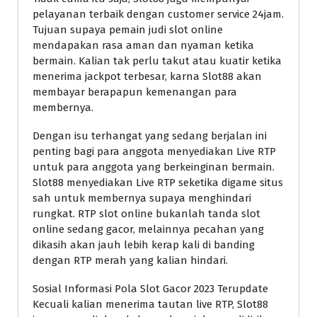
pelayanan terbaik dengan customer service 24jam.
Tujuan supaya pemain judi slot online
mendapakan rasa aman dan nyaman ketika
bermain. Kalian tak perlu takut atau kuatir ketika
menerima jackpot terbesar, karna Slot88 akan
membayar berapapun kemenangan para
membernya.
Dengan isu terhangat yang sedang berjalan ini
penting bagi para anggota menyediakan Live RTP
untuk para anggota yang berkeinginan bermain.
Slot88 menyediakan Live RTP seketika digame situs
sah untuk membernya supaya menghindari
rungkat. RTP slot online bukanlah tanda slot
online sedang gacor, melainnya pecahan yang
dikasih akan jauh lebih kerap kali di banding
dengan RTP merah yang kalian hindari.
Sosial Informasi Pola Slot Gacor 2023 Terupdate
Kecuali kalian menerima tautan live RTP, Slot88