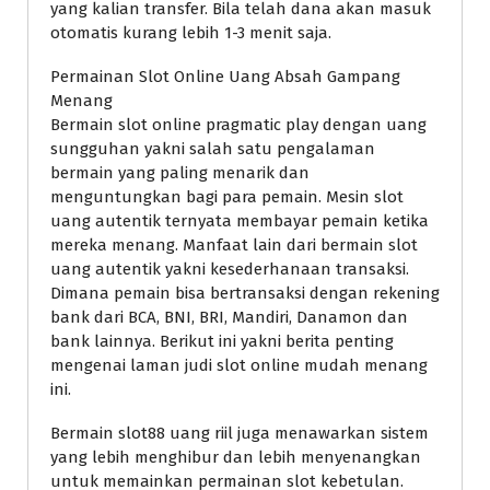
yang kalian transfer. Bila telah dana akan masuk
otomatis kurang lebih 1-3 menit saja.
Permainan Slot Online Uang Absah Gampang
Menang
Bermain slot online pragmatic play dengan uang
sungguhan yakni salah satu pengalaman
bermain yang paling menarik dan
menguntungkan bagi para pemain. Mesin slot
uang autentik ternyata membayar pemain ketika
mereka menang. Manfaat lain dari bermain slot
uang autentik yakni kesederhanaan transaksi.
Dimana pemain bisa bertransaksi dengan rekening
bank dari BCA, BNI, BRI, Mandiri, Danamon dan
bank lainnya. Berikut ini yakni berita penting
mengenai laman judi slot online mudah menang
ini.
Bermain slot88 uang riil juga menawarkan sistem
yang lebih menghibur dan lebih menyenangkan
untuk memainkan permainan slot kebetulan.