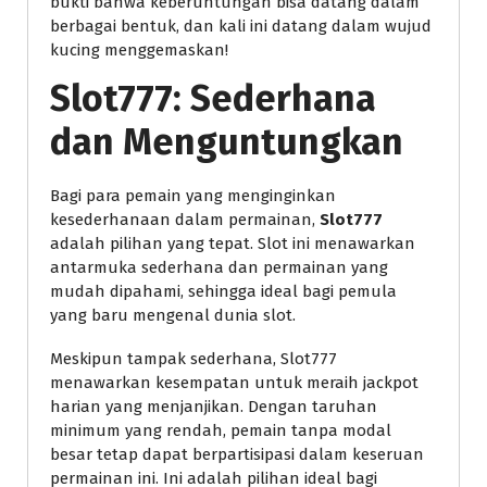
bukti bahwa keberuntungan bisa datang dalam
berbagai bentuk, dan kali ini datang dalam wujud
kucing menggemaskan!
Slot777: Sederhana
dan Menguntungkan
Bagi para pemain yang menginginkan
kesederhanaan dalam permainan,
Slot777
adalah pilihan yang tepat. Slot ini menawarkan
antarmuka sederhana dan permainan yang
mudah dipahami, sehingga ideal bagi pemula
yang baru mengenal dunia slot.
Meskipun tampak sederhana, Slot777
menawarkan kesempatan untuk meraih jackpot
harian yang menjanjikan. Dengan taruhan
minimum yang rendah, pemain tanpa modal
besar tetap dapat berpartisipasi dalam keseruan
permainan ini. Ini adalah pilihan ideal bagi