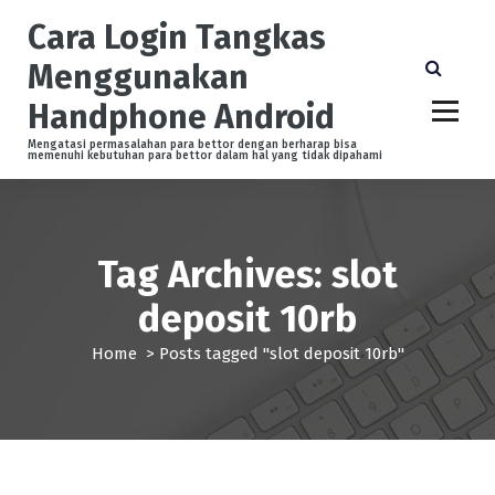
S
Cara Login Tangkas
k
i
Menggunakan
p
Handphone Android
t
o
Mengatasi permasalahan para bettor dengan berharap bisa
c
memenuhi kebutuhan para bettor dalam hal yang tidak dipahami
o
n
t
e
Tag Archives: slot
n
t
deposit 10rb
Home
>
Posts tagged "slot deposit 10rb"