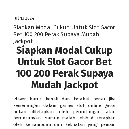
Poker
Jul 13 2024
Siapkan Modal Cukup Untuk Slot Gacor
Bet 100 200 Perak Supaya Mudah
Jackpot
Siapkan Modal Cukup
Untuk Slot Gacor Bet
100 200 Perak Supaya
Mudah Jackpot
Player harus kenali dan ketahui benar jika
kemenangan dalam games slot online gacor
bukan ditetapkan oleh peruntungan atau
peruntungan. Namun malah lebih di tetapkan
oleh kemampuan dan kekuatan yang pemain