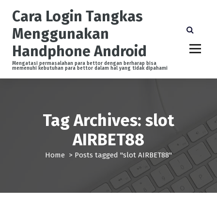
S
Cara Login Tangkas
k
i
Menggunakan
p
Handphone Android
t
o
Mengatasi permasalahan para bettor dengan berharap bisa
c
memenuhi kebutuhan para bettor dalam hal yang tidak dipahami
o
n
t
e
Tag Archives: slot
n
t
AIRBET88
Home
>
Posts tagged "slot AIRBET88"