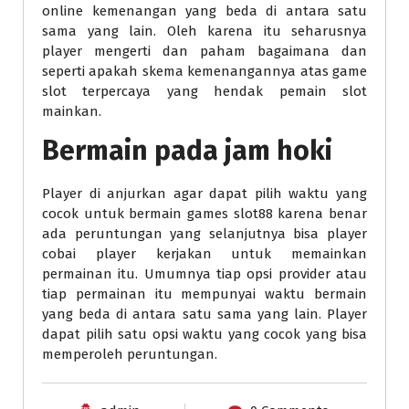
online kemenangan yang beda di antara satu
sama yang lain. Oleh karena itu seharusnya
player mengerti dan paham bagaimana dan
seperti apakah skema kemenangannya atas game
slot terpercaya yang hendak pemain slot
mainkan.
Bermain pada jam hoki
Player di anjurkan agar dapat pilih waktu yang
cocok untuk bermain games slot88 karena benar
ada peruntungan yang selanjutnya bisa player
cobai player kerjakan untuk memainkan
permainan itu. Umumnya tiap opsi provider atau
tiap permainan itu mempunyai waktu bermain
yang beda di antara satu sama yang lain. Player
dapat pilih satu opsi waktu yang cocok yang bisa
memperoleh peruntungan.