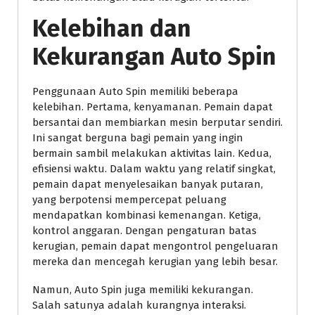
Kelebihan dan
Kekurangan Auto Spin
Penggunaan Auto Spin memiliki beberapa
kelebihan. Pertama, kenyamanan. Pemain dapat
bersantai dan membiarkan mesin berputar sendiri.
Ini sangat berguna bagi pemain yang ingin
bermain sambil melakukan aktivitas lain. Kedua,
efisiensi waktu. Dalam waktu yang relatif singkat,
pemain dapat menyelesaikan banyak putaran,
yang berpotensi mempercepat peluang
mendapatkan kombinasi kemenangan. Ketiga,
kontrol anggaran. Dengan pengaturan batas
kerugian, pemain dapat mengontrol pengeluaran
mereka dan mencegah kerugian yang lebih besar.
Namun, Auto Spin juga memiliki kekurangan.
Salah satunya adalah kurangnya interaksi.