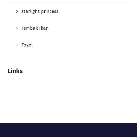
starlight princess
Tembak Ikan
Togel
Links