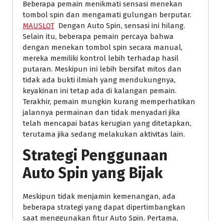
Beberapa pemain menikmati sensasi menekan
tombol spin dan mengamati gulungan berputar.
MAUSLOT
Dengan Auto Spin, sensasi ini hilang.
Selain itu, beberapa pemain percaya bahwa
dengan menekan tombol spin secara manual,
mereka memiliki kontrol lebih terhadap hasil
putaran. Meskipun ini lebih bersifat mitos dan
tidak ada bukti ilmiah yang mendukungnya,
keyakinan ini tetap ada di kalangan pemain.
Terakhir, pemain mungkin kurang memperhatikan
jalannya permainan dan tidak menyadari jika
telah mencapai batas kerugian yang ditetapkan,
terutama jika sedang melakukan aktivitas lain.
Strategi Penggunaan
Auto Spin yang Bijak
Meskipun tidak menjamin kemenangan, ada
beberapa strategi yang dapat dipertimbangkan
saat menggunakan fitur Auto Spin. Pertama,