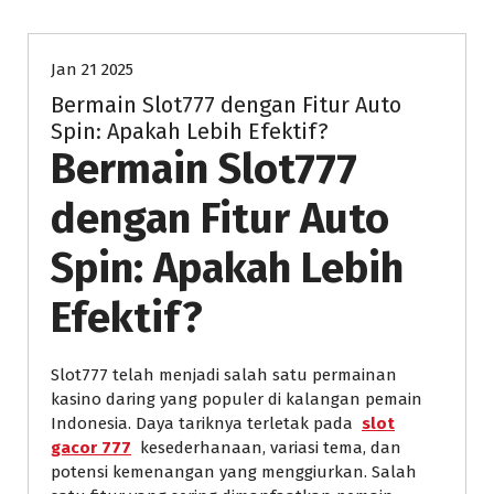
Poker
Jan 21 2025
Bermain Slot777 dengan Fitur Auto
Spin: Apakah Lebih Efektif?
Bermain Slot777
dengan Fitur Auto
Spin: Apakah Lebih
Efektif?
Slot777 telah menjadi salah satu permainan
kasino daring yang populer di kalangan pemain
Indonesia. Daya tariknya terletak pada
slot
gacor 777
kesederhanaan, variasi tema, dan
potensi kemenangan yang menggiurkan. Salah