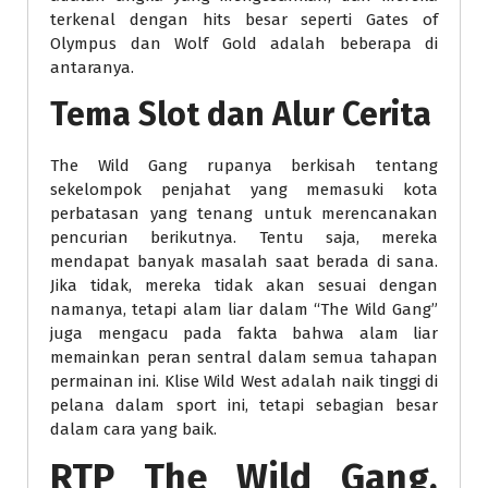
terkenal dengan hits besar seperti Gates of
Olympus dan Wolf Gold adalah beberapa di
antaranya.
Tema Slot dan Alur Cerita
The Wild Gang rupanya berkisah tentang
sekelompok penjahat yang memasuki kota
perbatasan yang tenang untuk merencanakan
pencurian berikutnya. Tentu saja, mereka
mendapat banyak masalah saat berada di sana.
Jika tidak, mereka tidak akan sesuai dengan
namanya, tetapi alam liar dalam “The Wild Gang”
juga mengacu pada fakta bahwa alam liar
memainkan peran sentral dalam semua tahapan
permainan ini. Klise Wild West adalah naik tinggi di
pelana dalam sport ini, tetapi sebagian besar
dalam cara yang baik.
RTP The Wild Gang,