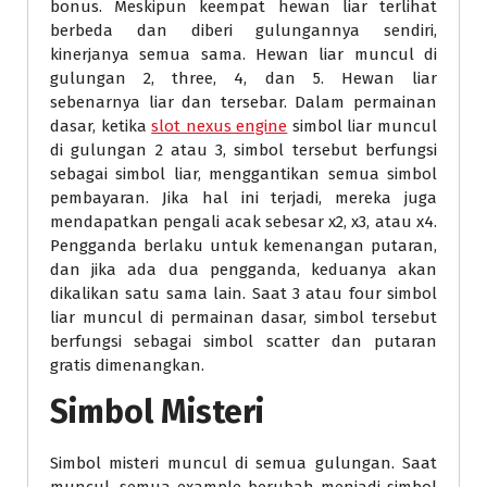
bonus. Meskipun keempat hewan liar terlihat
berbeda dan diberi gulungannya sendiri,
kinerjanya semua sama. Hewan liar muncul di
gulungan 2, three, 4, dan 5. Hewan liar
sebenarnya liar dan tersebar. Dalam permainan
dasar, ketika
slot nexus engine
simbol liar muncul
di gulungan 2 atau 3, simbol tersebut berfungsi
sebagai simbol liar, menggantikan semua simbol
pembayaran. Jika hal ini terjadi, mereka juga
mendapatkan pengali acak sebesar x2, x3, atau x4.
Pengganda berlaku untuk kemenangan putaran,
dan jika ada dua pengganda, keduanya akan
dikalikan satu sama lain. Saat 3 atau four simbol
liar muncul di permainan dasar, simbol tersebut
berfungsi sebagai simbol scatter dan putaran
gratis dimenangkan.
Simbol Misteri
Simbol misteri muncul di semua gulungan. Saat