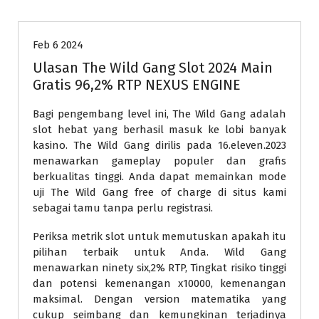
casino
Slot
Feb 6 2024
Ulasan The Wild Gang Slot 2024 Main
Gratis 96,2% RTP NEXUS ENGINE
Bagi pengembang level ini, The Wild Gang adalah
slot hebat yang berhasil masuk ke lobi banyak
kasino. The Wild Gang dirilis pada 16.eleven.2023
menawarkan gameplay populer dan grafis
berkualitas tinggi. Anda dapat memainkan mode
uji The Wild Gang free of charge di situs kami
sebagai tamu tanpa perlu registrasi.
Periksa metrik slot untuk memutuskan apakah itu
pilihan terbaik untuk Anda. Wild Gang
menawarkan ninety six,2% RTP, Tingkat risiko tinggi
dan potensi kemenangan x10000, kemenangan
maksimal. Dengan version matematika yang
cukup seimbang dan kemungkinan terjadinya