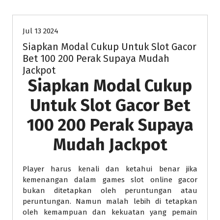
Poker
Jul 13 2024
Siapkan Modal Cukup Untuk Slot Gacor
Bet 100 200 Perak Supaya Mudah
Jackpot
Siapkan Modal Cukup
Untuk Slot Gacor Bet
100 200 Perak Supaya
Mudah Jackpot
Player harus kenali dan ketahui benar jika
kemenangan dalam games slot online gacor
bukan ditetapkan oleh peruntungan atau
peruntungan. Namun malah lebih di tetapkan
oleh kemampuan dan kekuatan yang pemain