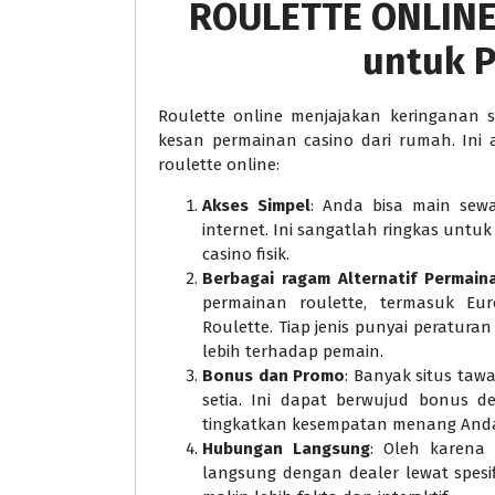
ROULETTE ONLINE:
untuk P
Roulette online menjajakan keringanan 
kesan permainan casino dari rumah. Ini
roulette online:
Akses Simpel
: Anda bisa main sew
internet. Ini sangatlah ringkas untu
casino fisik.
Berbagai ragam Alternatif Permain
permainan roulette, termasuk Eur
Roulette. Tiap jenis punyai peratura
lebih terhadap pemain.
Bonus dan Promo
: Banyak situs ta
setia. Ini dapat berwujud bonus de
tingkatkan kesempatan menang And
Hubungan Langsung
: Oleh karena 
langsung dengan dealer lewat spesif