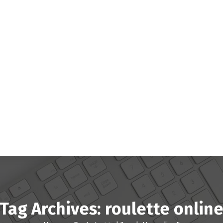
Tag Archives: roulette onlin