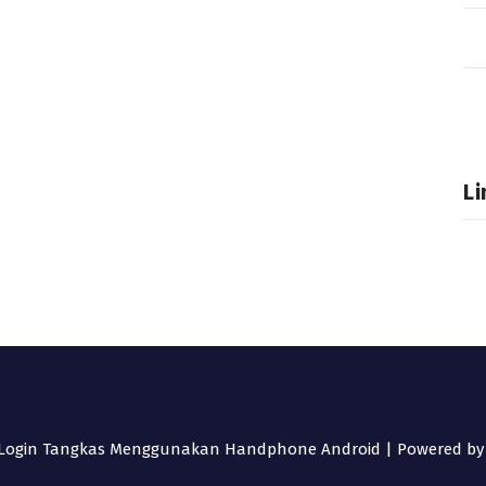
Li
a Login Tangkas Menggunakan Handphone Android | Powered b