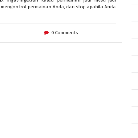
ab
: Ingat-ingatlah kalau permainan judi mesti jadi
si mengontrol permainan Anda, dan stop apabila Anda
0 Comments