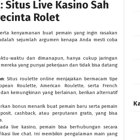
 Situs Live Kasino Sah
ecinta Rolet
serta kenyamanan buat pemain yang ingin rasakan
 adalah sejumlah argumen kenapa Anda mesti coba
aktu-waktu dan dimanapun, hanya cukup jaringan
k mereka yang punyai pekerjaan dan tidak bisa datang
an
: Situs roulette online menjajakan bermacam tipe
opean Roulette, American Roulette, serta French
n dan kemungkinan yang berlainan, berikan alternatif
K
warkan bonus menarik buat pemain baru serta pemain
posit, cashback, atau perputaran gratis, yang bisa
a.
ada live kasino, pemain bisa berhubungan secara
ikasi live chat. Ini membikin pengalaman main yang