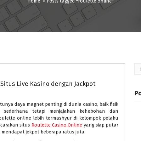
Home
>
Posts tagged "roulette online"
Car
un
itus Live Kasino dengan Jackpot
P
unya daya magnet penting di dunia casino, baik fisik
 sederhana tetapi menjajakan kehebohan dan
ulette online lebih termashyur di kelompok pelaku
bicarakan situs
Roulette Casino Online
yang siap putar
 mendapat jekpot beberapa ratus juta.