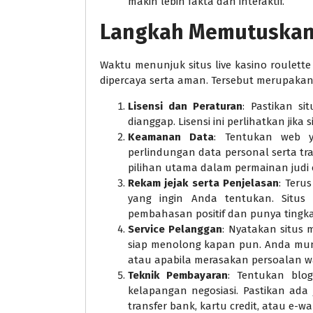
makin lebih fakta dan interaktif.
Langkah Memutuskan S
Waktu menunjuk situs live kasino roulette 
dipercaya serta aman. Tersebut merupakan 
Lisensi dan Peraturan
: Pastikan si
dianggap. Lisensi ini perlihatkan jika 
Keamanan Data
: Tentukan web y
perlindungan data personal serta t
pilihan utama dalam permainan judi 
Rekam jejak serta Penjelasan
: Teru
yang ingin Anda tentukan. Situ
pembahasan positif dan punya tingka
Service Pelanggan
: Nyatakan situs
siap menolong kapan pun. Anda mun
atau apabila merasakan persoalan w
Teknik Pembayaran
: Tentukan blo
kelapangan negosiasi. Pastikan ada
transfer bank, kartu credit, atau e-wal