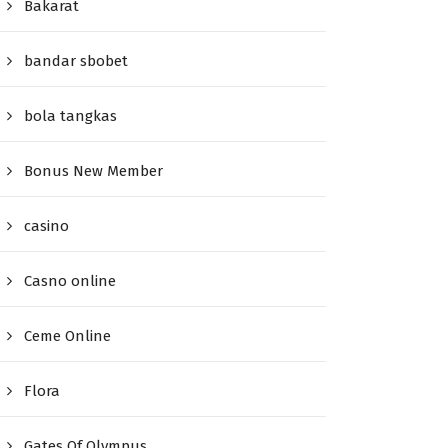
Bakarat
bandar sbobet
bola tangkas
Bonus New Member
casino
Casno online
Ceme Online
Flora
Gates Of Olympus