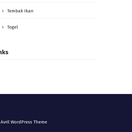
Tembak Ikan
Togel
nks
y
Avril WordPress Theme