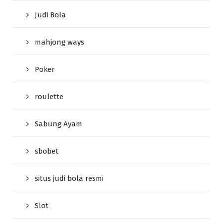
Judi Bola
mahjong ways
Poker
roulette
Sabung Ayam
sbobet
situs judi bola resmi
Slot