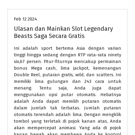
casino
Casno online
Slot
Feb 12 2024
Ulasan dan Mainkan Slot Legendary
Beasts Saga Secara Gratis
Ini adalah sport bertema Asia dengan varian
tinggi hingga sedang dengan RTP rata-rata ninety
six,67 persen. Fitur-fiturnya mencakup permainan
bonus Mega cash, lima jackpot, kemenangan
Double Reel, putaran gratis, wild, dan scatters. Ini
memiliki lima gulungan dan 243 cara untuk
menang. Tentu saja, Anda juga dapat
menggunakan opsi putar otomatis. Hebatnya
adalah Anda dapat memilih putaran otomatis
dalam jumlah tak terbatas. Jumlah putaran
otomatis terendah adalah lima. Dengan mengklik
tombol yang terletak di pojok kanan atas, Anda
akan mempercepat animasi. Yang ada di pojok
kanan bawah akan membawa Anda ke kontrol