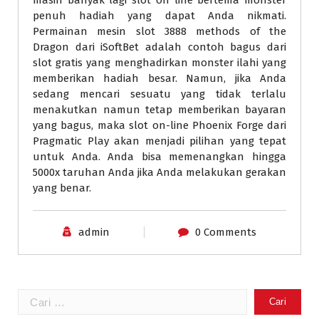
masih banyak lagi slot on line bertema monster
penuh hadiah yang dapat Anda nikmati.
Permainan mesin slot 3888 methods of the
Dragon dari iSoftBet adalah contoh bagus dari
slot gratis yang menghadirkan monster ilahi yang
memberikan hadiah besar. Namun, jika Anda
sedang mencari sesuatu yang tidak terlalu
menakutkan namun tetap memberikan bayaran
yang bagus, maka slot on-line Phoenix Forge dari
Pragmatic Play akan menjadi pilihan yang tepat
untuk Anda. Anda bisa memenangkan hingga
5000x taruhan Anda jika Anda melakukan gerakan
yang benar.
admin
0 Comments
Cari
untuk: