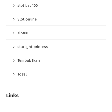
slot bet 100
Slot online
slot88
starlight princess
Tembak Ikan
Togel
Links