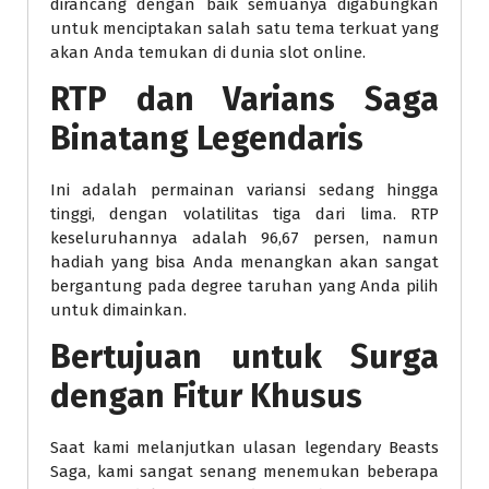
dirancang dengan baik semuanya digabungkan
untuk menciptakan salah satu tema terkuat yang
akan Anda temukan di dunia slot online.
RTP dan Varians Saga
Binatang Legendaris
Ini adalah permainan variansi sedang hingga
tinggi, dengan volatilitas tiga dari lima. RTP
keseluruhannya adalah 96,67 persen, namun
hadiah yang bisa Anda menangkan akan sangat
bergantung pada degree taruhan yang Anda pilih
untuk dimainkan.
Bertujuan untuk Surga
dengan Fitur Khusus
Saat kami melanjutkan ulasan legendary Beasts
Saga, kami sangat senang menemukan beberapa