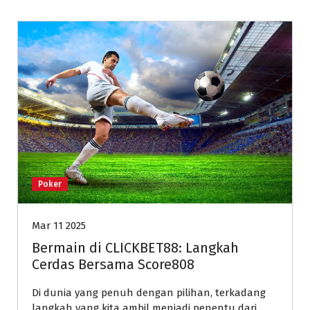
Poker
Mar 11 2025
Bermain di CLICKBET88: Langkah
Cerdas Bersama Score808
Di dunia yang penuh dengan pilihan, terkadang
langkah yang kita ambil menjadi penentu dari