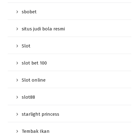
sbobet
situs judi bola resmi
Slot
slot bet 100
Slot online
slot88
starlight princess
Tembak Ikan