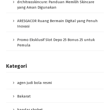
drchitrasskincure: Panduan Memilih Skincare
yang Aman Digunakan
ARESGACOR Ruang Bermain Digital yang Penuh
Inovasi
Promo Eksklusif Slot Depo 25 Bonus 25 untuk
Pemula
Kategori
agen judi bola resmi
Bakarat
bandar sbobet