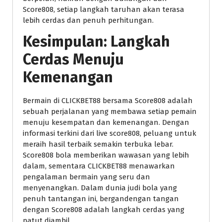
Score808, setiap langkah taruhan akan terasa
lebih cerdas dan penuh perhitungan.
Kesimpulan: Langkah
Cerdas Menuju
Kemenangan
Bermain di CLICKBET88 bersama Score808 adalah
sebuah perjalanan yang membawa setiap pemain
menuju kesempatan dan kemenangan. Dengan
informasi terkini dari live score808, peluang untuk
meraih hasil terbaik semakin terbuka lebar.
Score808 bola memberikan wawasan yang lebih
dalam, sementara CLICKBET88 menawarkan
pengalaman bermain yang seru dan
menyenangkan. Dalam dunia judi bola yang
penuh tantangan ini, bergandengan tangan
dengan Score808 adalah langkah cerdas yang
patut diambil.