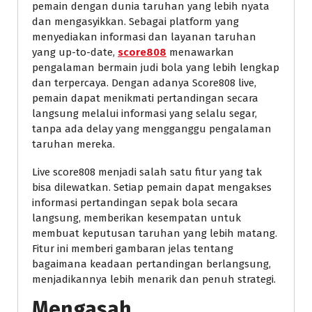
pemain dengan dunia taruhan yang lebih nyata
dan mengasyikkan. Sebagai platform yang
menyediakan informasi dan layanan taruhan
yang up-to-date,
score808
menawarkan
pengalaman bermain judi bola yang lebih lengkap
dan terpercaya. Dengan adanya Score808 live,
pemain dapat menikmati pertandingan secara
langsung melalui informasi yang selalu segar,
tanpa ada delay yang mengganggu pengalaman
taruhan mereka.
Live score808 menjadi salah satu fitur yang tak
bisa dilewatkan. Setiap pemain dapat mengakses
informasi pertandingan sepak bola secara
langsung, memberikan kesempatan untuk
membuat keputusan taruhan yang lebih matang.
Fitur ini memberi gambaran jelas tentang
bagaimana keadaan pertandingan berlangsung,
menjadikannya lebih menarik dan penuh strategi.
Mengasah