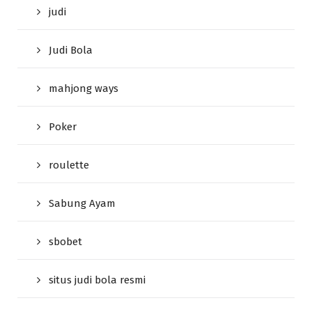
judi
Judi Bola
mahjong ways
Poker
roulette
Sabung Ayam
sbobet
situs judi bola resmi