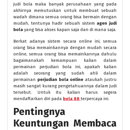
judi bola maka banyak perusahaan yang pada
akhirnya memutuskan untuk membuat sebuah
wadah dimana semua orang bisa bermain dengan
mudah, tentunya hadir sebuah sistem
agen judi
bola
yang bisa akses kapan saja dan di mana saja.
Berkat adanya sistem secara online ini, semua
orang bisa memainkannya dengan mudah secara
online, semua orang bisa memainkannya dahulu
bagaimanakah kemampuan kalian dalam
permainan perjudian bola ini, apakah kalian
adalah seorang yang sudah ahli dalam
permainan
perjudian bola online
ataukah justru
masih sangat kurang pengetahuannya dalam judi
tersebut. Untuk itu kalian harus segera
mendaftarkan diri pada
bola 88
terpercaya ini.
Pentingnya
Keuntungan Membaca