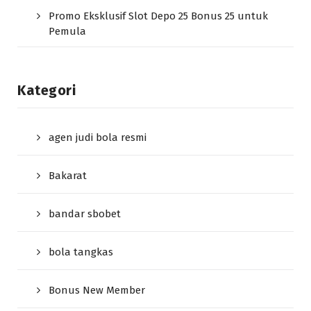
Promo Eksklusif Slot Depo 25 Bonus 25 untuk
Pemula
Kategori
agen judi bola resmi
Bakarat
bandar sbobet
bola tangkas
Bonus New Member