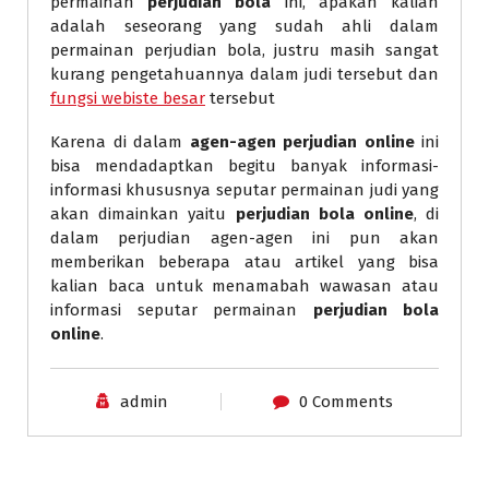
permainan
perjudian bola
ini, apakah kalian
adalah seseorang yang sudah ahli dalam
permainan perjudian bola, justru masih sangat
kurang pengetahuannya dalam judi tersebut dan
fungsi webiste besar
tersebut
Karena di dalam
agen-agen perjudian online
ini
bisa mendadaptkan begitu banyak informasi-
informasi khususnya seputar permainan judi yang
akan dimainkan yaitu
perjudian bola online
, di
dalam perjudian agen-agen ini pun akan
memberikan beberapa atau artikel yang bisa
kalian baca untuk menamabah wawasan atau
informasi seputar permainan
perjudian bola
online
.
admin
0 Comments