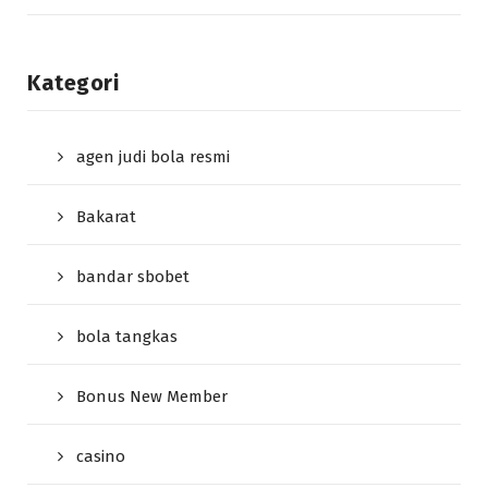
Kategori
agen judi bola resmi
Bakarat
bandar sbobet
bola tangkas
Bonus New Member
casino