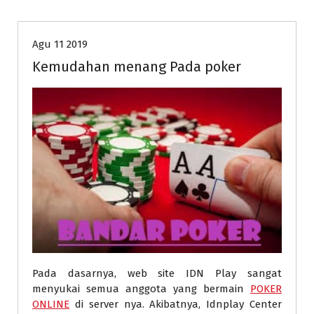
Poker
Agu 11 2019
Kemudahan menang Pada poker
Pada dasarnya, web site IDN Play sangat
menyukai semua anggota yang bermain
POKER
ONLINE
di server nya. Akibatnya, Idnplay Center