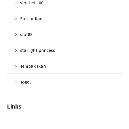
slot bet 100
Slot online
slot88
starlight princess
Tembak Ikan
Togel
Links