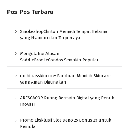
Pos-Pos Terbaru
SmokeshopClinton Menjadi Tempat Belanja
yang Nyaman dan Terpercaya
Mengetahui Alasan
SaddleBrookeCondos Semakin Populer
drchitrasskincure: Panduan Memilih Skincare
yang Aman Digunakan
ARESGACOR Ruang Bermain Digital yang Penuh
Inovasi
Promo Eksklusif Slot Depo 25 Bonus 25 untuk
Pemula