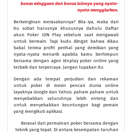
bonus mingguan dan bonus lainnya yang nyata-
nyata menggiurkan.
Berkeinginan merasakannya? Bila iya, maka dari
itu sobat harusnya khususnya dahulu Daftar
akun Poker IDN Play sebelum saat mengawali
untuk bermain. Tapi kudu diingat bahwa dikau
bakal terima profit perihal yang demikian yang
nyata-nyata menarik apabila kamu berhimpun
bersama dengan agen idnplay poker online yang
terbaik dan terpercaya. Jangan lupakan itu.
Dengan ada tempat perjudian dan rekaman
untuk poker di mesin pencari dunia online
layaknya Google dan Yahoo, paham paham untuk
menyebabkan seluruhnya lebih enteng dan
untuk menyebabkan keuntungan bagi pemain
yang mengikuti aplikasi.
Berasal dari permainan poker bersama dengan
teknik yang tepat. Di antara kesempatan taruhan