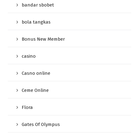
bandar sbobet
bola tangkas
Bonus New Member
casino
Casno online
Ceme Online
Flora
Gates Of Olympus