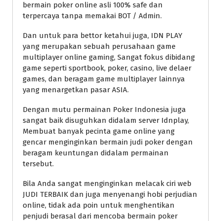
bermain poker online asli 100% safe dan
terpercaya tanpa memakai BOT / Admin.
Dan untuk para bettor ketahui juga, IDN PLAY
yang merupakan sebuah perusahaan game
multiplayer online gaming, Sangat fokus dibidang
game seperti sportbook, poker, casino, live delaer
games, dan beragam game multiplayer lainnya
yang menargetkan pasar ASIA.
Dengan mutu permainan Poker Indonesia juga
sangat baik disuguhkan didalam server Idnplay,
Membuat banyak pecinta game online yang
gencar menginginkan bermain judi poker dengan
beragam keuntungan didalam permainan
tersebut.
Bila Anda sangat menginginkan melacak ciri web
JUDI TERBAIK dan juga menyenangi hobi perjudian
online, tidak ada poin untuk menghentikan
penjudi berasal dari mencoba bermain poker