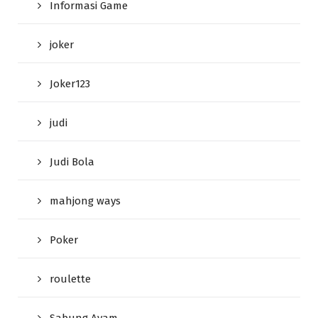
Informasi Game
joker
Joker123
judi
Judi Bola
mahjong ways
Poker
roulette
Sabung Ayam