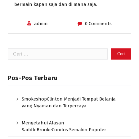
bermain kapan saja dan di mana saja.
admin
0 Comments
Cari
untuk:
Pos-Pos Terbaru
SmokeshopClinton Menjadi Tempat Belanja
yang Nyaman dan Terpercaya
Mengetahui Alasan
SaddleBrookeCondos Semakin Populer