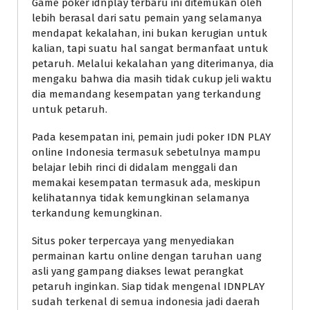
Game poker idnplay terbaru ini ditemukan oleh
lebih berasal dari satu pemain yang selamanya
mendapat kekalahan, ini bukan kerugian untuk
kalian, tapi suatu hal sangat bermanfaat untuk
petaruh. Melalui kekalahan yang diterimanya, dia
mengaku bahwa dia masih tidak cukup jeli waktu
dia memandang kesempatan yang terkandung
untuk petaruh.
Pada kesempatan ini, pemain judi poker IDN PLAY
online Indonesia termasuk sebetulnya mampu
belajar lebih rinci di didalam menggali dan
memakai kesempatan termasuk ada, meskipun
kelihatannya tidak kemungkinan selamanya
terkandung kemungkinan.
Situs poker terpercaya yang menyediakan
permainan kartu online dengan taruhan uang
asli yang gampang diakses lewat perangkat
petaruh inginkan. Siap tidak mengenal IDNPLAY
sudah terkenal di semua indonesia jadi daerah