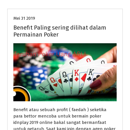
Poker
Mei 31 2019
Benefit Paling sering dilihat dalam
Permainan Poker
Benefit atau sebuah profit ( faedah ) seketika
para bettor mencoba untuk bermain poker
idnplay 2019 online bakal sangat bermanfaat
untuk petaruh. Saat kami join dengan agen poker