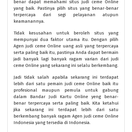
benar dapat memahami situs judi ceme Online
yang baik. Pastinya pilih situs yang benar-benar
terpercaya dari segi pelayanan atupun
keamanannya.
Tidak kesusahan untuk beroleh situs yang
mempunyai dua faktor utama itu. Dengan pilih
Agen judi ceme Online uang asli yang terpercaya
serta paling baik itu, pastinya Anda dapat bermain
jadi banyak lagi banyak ragam varian dari judi
ceme Online yang sekarang ini selalu berkembang.
Jadi tidak salah apabila sekarang ini terdapat
lebih dari satu pemain judi ceme Online baik itu
profesional maupun pemula untuk gabung
dalam Bandar Judi Kartu Online yeng benar-
benar terpercaya serta paling baik. Kita ketahui
jika sekarang ini terdapat lebih dari satu
berkembang banyak ragam Agen judi ceme Online
Indonesia yang tersedia di Indonesia.