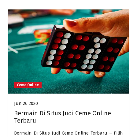
Ceme Online
Jun 26 2020
Bermain Di Situs Judi Ceme Online
Terbaru
Bermain Di Situs Judi Ceme Online Terbaru – Pilih