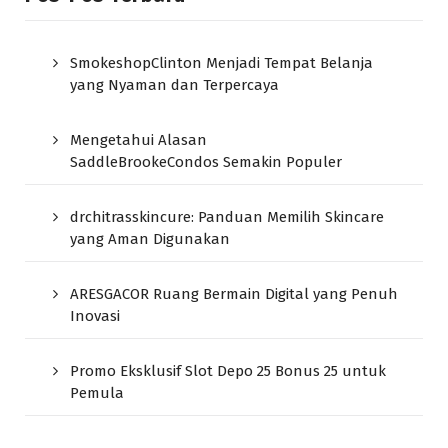
SmokeshopClinton Menjadi Tempat Belanja
yang Nyaman dan Terpercaya
Mengetahui Alasan
SaddleBrookeCondos Semakin Populer
drchitrasskincure: Panduan Memilih Skincare
yang Aman Digunakan
ARESGACOR Ruang Bermain Digital yang Penuh
Inovasi
Promo Eksklusif Slot Depo 25 Bonus 25 untuk
Pemula