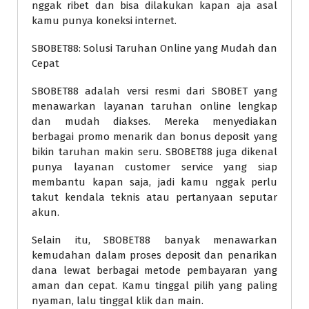
nggak ribet dan bisa dilakukan kapan aja asal
kamu punya koneksi internet.
SBOBET88: Solusi Taruhan Online yang Mudah dan
Cepat
SBOBET88 adalah versi resmi dari SBOBET yang
menawarkan layanan taruhan online lengkap
dan mudah diakses. Mereka menyediakan
berbagai promo menarik dan bonus deposit yang
bikin taruhan makin seru. SBOBET88 juga dikenal
punya layanan customer service yang siap
membantu kapan saja, jadi kamu nggak perlu
takut kendala teknis atau pertanyaan seputar
akun.
Selain itu, SBOBET88 banyak menawarkan
kemudahan dalam proses deposit dan penarikan
dana lewat berbagai metode pembayaran yang
aman dan cepat. Kamu tinggal pilih yang paling
nyaman, lalu tinggal klik dan main.