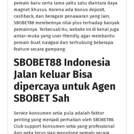
pemain baru serta lama yaitu satu diantara daya
magnet khusus. Karena ada bonus deposit,
cashback, dan beragam penawaran yang lain,
SBOBET88 memberinya nilai plus terhadap banyak
pemainnya. Terkecuali itu, website ini di kenal juga
antar-muka yang user-friendly, agar membantu
pemain buat navigasi dan terhubung beberapa
feature secara gampang.
SBOBET88 Indonesia
Jalan keluar Bisa
dipercaya untuk Agen
SBOBET Sah
Service konsumen setia pula adalah faktor
penting yang menjadi perhatian oleh SBOBET88.
Club support konsumen setia yang professional
dan peka terus siap menolong pemain secara