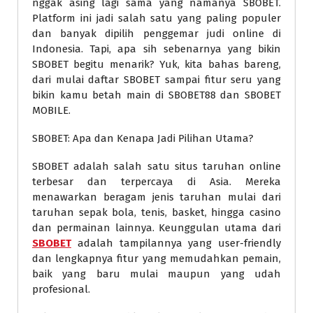
nggak asing lagi sama yang namanya SBOBET.
Platform ini jadi salah satu yang paling populer
dan banyak dipilih penggemar judi online di
Indonesia. Tapi, apa sih sebenarnya yang bikin
SBOBET begitu menarik? Yuk, kita bahas bareng,
dari mulai daftar SBOBET sampai fitur seru yang
bikin kamu betah main di SBOBET88 dan SBOBET
MOBILE.
SBOBET: Apa dan Kenapa Jadi Pilihan Utama?
SBOBET adalah salah satu situs taruhan online
terbesar dan terpercaya di Asia. Mereka
menawarkan beragam jenis taruhan mulai dari
taruhan sepak bola, tenis, basket, hingga casino
dan permainan lainnya. Keunggulan utama dari
SBOBET
adalah tampilannya yang user-friendly
dan lengkapnya fitur yang memudahkan pemain,
baik yang baru mulai maupun yang udah
profesional.