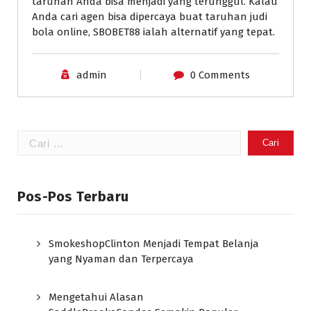
taruhan Anda bisa menjadi yang terunggul. Kalau
Anda cari agen bisa dipercaya buat taruhan judi
bola online, SBOBET88 ialah alternatif yang tepat.
admin
0 Comments
Cari
untuk:
Pos-Pos Terbaru
SmokeshopClinton Menjadi Tempat Belanja
yang Nyaman dan Terpercaya
Mengetahui Alasan