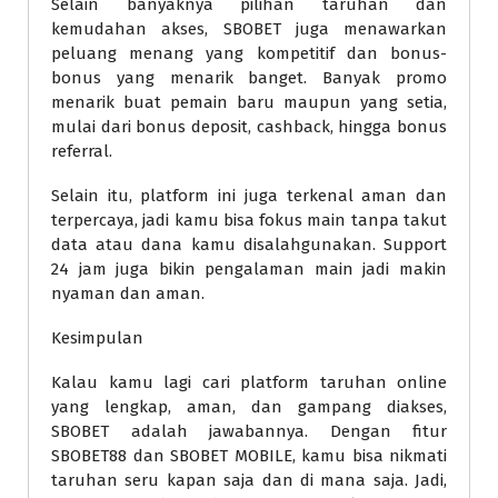
Selain banyaknya pilihan taruhan dan
kemudahan akses, SBOBET juga menawarkan
peluang menang yang kompetitif dan bonus-
bonus yang menarik banget. Banyak promo
menarik buat pemain baru maupun yang setia,
mulai dari bonus deposit, cashback, hingga bonus
referral.
Selain itu, platform ini juga terkenal aman dan
terpercaya, jadi kamu bisa fokus main tanpa takut
data atau dana kamu disalahgunakan. Support
24 jam juga bikin pengalaman main jadi makin
nyaman dan aman.
Kesimpulan
Kalau kamu lagi cari platform taruhan online
yang lengkap, aman, dan gampang diakses,
SBOBET adalah jawabannya. Dengan fitur
SBOBET88 dan SBOBET MOBILE, kamu bisa nikmati
taruhan seru kapan saja dan di mana saja. Jadi,