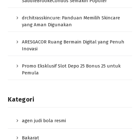
SaddleBrookeCondos Semakin Populer
drchitrasskincure: Panduan Memilih Skincare
yang Aman Digunakan
ARESGACOR Ruang Bermain Digital yang Penuh
Inovasi
Promo Eksklusif Slot Depo 25 Bonus 25 untuk
Pemula
Kategori
agen judi bola resmi
Bakarat