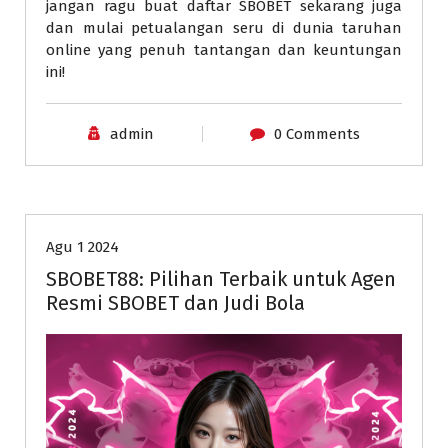
jangan ragu buat daftar SBOBET sekarang juga
dan mulai petualangan seru di dunia taruhan
online yang penuh tantangan dan keuntungan
ini!
admin
0 Comments
Poker
Agu 1 2024
SBOBET88: Pilihan Terbaik untuk Agen
Resmi SBOBET dan Judi Bola