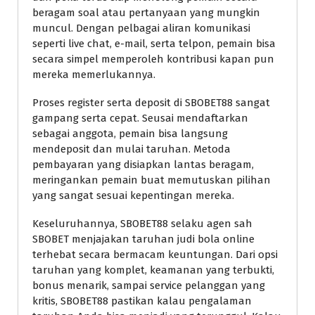
beragam soal atau pertanyaan yang mungkin
muncul. Dengan pelbagai aliran komunikasi
seperti live chat, e-mail, serta telpon, pemain bisa
secara simpel memperoleh kontribusi kapan pun
mereka memerlukannya.
Proses register serta deposit di SBOBET88 sangat
gampang serta cepat. Seusai mendaftarkan
sebagai anggota, pemain bisa langsung
mendeposit dan mulai taruhan. Metoda
pembayaran yang disiapkan lantas beragam,
meringankan pemain buat memutuskan pilihan
yang sangat sesuai kepentingan mereka.
Keseluruhannya, SBOBET88 selaku agen sah
SBOBET menjajakan taruhan judi bola online
terhebat secara bermacam keuntungan. Dari opsi
taruhan yang komplet, keamanan yang terbukti,
bonus menarik, sampai service pelanggan yang
kritis, SBOBET88 pastikan kalau pengalaman