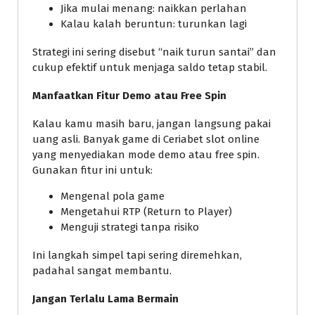
Jika mulai menang: naikkan perlahan
Kalau kalah beruntun: turunkan lagi
Strategi ini sering disebut “naik turun santai” dan
cukup efektif untuk menjaga saldo tetap stabil.
Manfaatkan Fitur Demo atau Free Spin
Kalau kamu masih baru, jangan langsung pakai
uang asli. Banyak game di Ceriabet slot online
yang menyediakan mode demo atau free spin.
Gunakan fitur ini untuk:
Mengenal pola game
Mengetahui RTP (Return to Player)
Menguji strategi tanpa risiko
Ini langkah simpel tapi sering diremehkan,
padahal sangat membantu.
Jangan Terlalu Lama Bermain