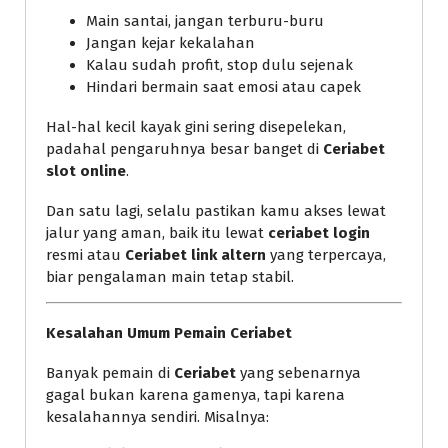
Main santai, jangan terburu-buru
Jangan kejar kekalahan
Kalau sudah profit, stop dulu sejenak
Hindari bermain saat emosi atau capek
Hal-hal kecil kayak gini sering disepelekan,
padahal pengaruhnya besar banget di
Ceriabet
slot online
.
Dan satu lagi, selalu pastikan kamu akses lewat
jalur yang aman, baik itu lewat
ceriabet login
resmi atau
Ceriabet link altern
yang terpercaya,
biar pengalaman main tetap stabil.
Kesalahan Umum Pemain Ceriabet
Banyak pemain di
Ceriabet
yang sebenarnya
gagal bukan karena gamenya, tapi karena
kesalahannya sendiri. Misalnya: