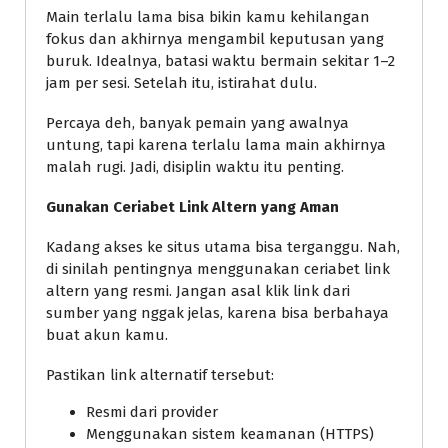
Main terlalu lama bisa bikin kamu kehilangan
fokus dan akhirnya mengambil keputusan yang
buruk. Idealnya, batasi waktu bermain sekitar 1–2
jam per sesi. Setelah itu, istirahat dulu.
Percaya deh, banyak pemain yang awalnya
untung, tapi karena terlalu lama main akhirnya
malah rugi. Jadi, disiplin waktu itu penting.
Gunakan Ceriabet Link Altern yang Aman
Kadang akses ke situs utama bisa terganggu. Nah,
di sinilah pentingnya menggunakan ceriabet link
altern yang resmi. Jangan asal klik link dari
sumber yang nggak jelas, karena bisa berbahaya
buat akun kamu.
Pastikan link alternatif tersebut:
Resmi dari provider
Menggunakan sistem keamanan (HTTPS)