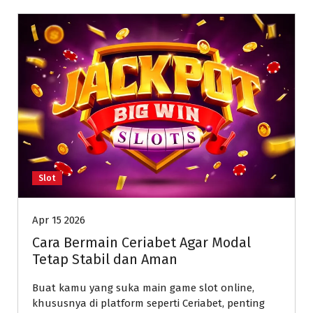
Slot
Apr 15 2026
Cara Bermain Ceriabet Agar Modal
Tetap Stabil dan Aman
Buat kamu yang suka main game slot online,
khususnya di platform seperti Ceriabet, penting