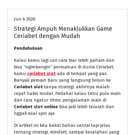
Slot
Jun 6 2026
Strategi Ampuh Menaklukkan Game
Ceriabet dengan Mudah
Pendahuluan
Kalau kamu lagi cari cara biar lebih paham dan
bisa “ngimbangin” permainan di dunia Ceriabet,
kamu
ceriabet slot
ada di tempat yang pas.
Banyak pemain baru yang langsung terjun ke
Ceriabet slot
tanpa strategi, akhirnya malah
cepat habis modal. Padahal kalau tahu pola main
dan cara ngatur ritme, pengalaman main di
Ceriabet slot online
bisa jadi lebih terarah dan
nggak asal spin aja.
Di artikel ini kita bakal bahas santai tapi jelas
tentang strategi, mindset, sampai kesalahan yang