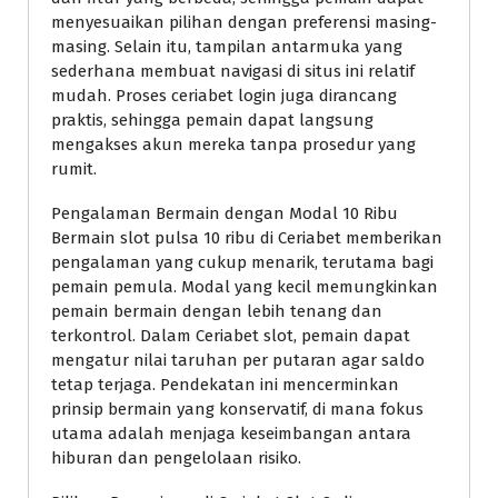
menyesuaikan pilihan dengan preferensi masing-
masing. Selain itu, tampilan antarmuka yang
sederhana membuat navigasi di situs ini relatif
mudah. Proses ceriabet login juga dirancang
praktis, sehingga pemain dapat langsung
mengakses akun mereka tanpa prosedur yang
rumit.
Pengalaman Bermain dengan Modal 10 Ribu
Bermain slot pulsa 10 ribu di Ceriabet memberikan
pengalaman yang cukup menarik, terutama bagi
pemain pemula. Modal yang kecil memungkinkan
pemain bermain dengan lebih tenang dan
terkontrol. Dalam Ceriabet slot, pemain dapat
mengatur nilai taruhan per putaran agar saldo
tetap terjaga. Pendekatan ini mencerminkan
prinsip bermain yang konservatif, di mana fokus
utama adalah menjaga keseimbangan antara
hiburan dan pengelolaan risiko.