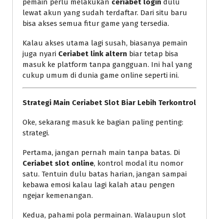
pemain perlu melakukan
ceriabet login
dulu
lewat akun yang sudah terdaftar. Dari situ baru
bisa akses semua fitur game yang tersedia.
Kalau akses utama lagi susah, biasanya pemain
juga nyari
Ceriabet link altern
biar tetap bisa
masuk ke platform tanpa gangguan. Ini hal yang
cukup umum di dunia game online seperti ini.
Strategi Main Ceriabet Slot Biar Lebih Terkontrol
Oke, sekarang masuk ke bagian paling penting:
strategi.
Pertama, jangan pernah main tanpa batas. Di
Ceriabet slot online
, kontrol modal itu nomor
satu. Tentuin dulu batas harian, jangan sampai
kebawa emosi kalau lagi kalah atau pengen
ngejar kemenangan.
Kedua, pahami pola permainan. Walaupun slot