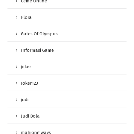
Ceme Online
Flora
Gates Of Olympus
Informasi Game
joker
Joker123
judi
Judi Bola
mahjong ways