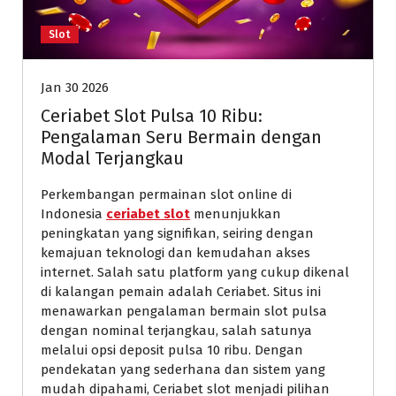
Slot
Jan 30 2026
Ceriabet Slot Pulsa 10 Ribu:
Pengalaman Seru Bermain dengan
Modal Terjangkau
Perkembangan permainan slot online di
Indonesia
ceriabet slot
menunjukkan
peningkatan yang signifikan, seiring dengan
kemajuan teknologi dan kemudahan akses
internet. Salah satu platform yang cukup dikenal
di kalangan pemain adalah Ceriabet. Situs ini
menawarkan pengalaman bermain slot pulsa
dengan nominal terjangkau, salah satunya
melalui opsi deposit pulsa 10 ribu. Dengan
pendekatan yang sederhana dan sistem yang
mudah dipahami, Ceriabet slot menjadi pilihan