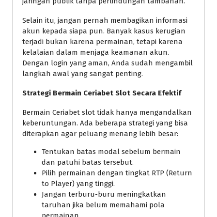
jaringan publik tanpa perlindungan tambahan.
Selain itu, jangan pernah membagikan informasi
akun kepada siapa pun. Banyak kasus kerugian
terjadi bukan karena permainan, tetapi karena
kelalaian dalam menjaga keamanan akun.
Dengan login yang aman, Anda sudah mengambil
langkah awal yang sangat penting.
Strategi Bermain Ceriabet Slot Secara Efektif
Bermain Ceriabet slot tidak hanya mengandalkan
keberuntungan. Ada beberapa strategi yang bisa
diterapkan agar peluang menang lebih besar:
Tentukan batas modal sebelum bermain
dan patuhi batas tersebut.
Pilih permainan dengan tingkat RTP (Return
to Player) yang tinggi.
Jangan terburu-buru meningkatkan
taruhan jika belum memahami pola
permainan.