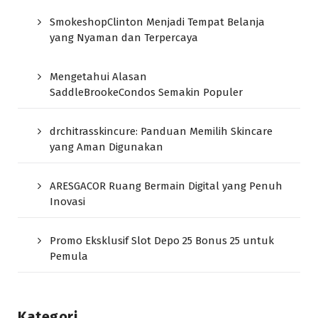
SmokeshopClinton Menjadi Tempat Belanja
yang Nyaman dan Terpercaya
Mengetahui Alasan
SaddleBrookeCondos Semakin Populer
drchitrasskincure: Panduan Memilih Skincare
yang Aman Digunakan
ARESGACOR Ruang Bermain Digital yang Penuh
Inovasi
Promo Eksklusif Slot Depo 25 Bonus 25 untuk
Pemula
Kategori