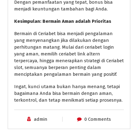
Dengan pemanfaatan yang tepat, bonus bisa
menjadi keuntungan tambahan bagi Anda.
Kesimpulan: Bermain Aman adalah Prioritas
Bermain di Ceriabet bisa menjadi pengalaman
yang menyenangkan jika dilakukan dengan
perhitungan matang. Mulai dari ceriabet login
yang aman, memilih ceriabet link altern
terpercaya, hingga menerapkan strategi di Ceriabet
slot, semuanya berperan penting dalam
menciptakan pengalaman bermain yang positif.
Ingat, kunci utama bukan hanya menang, tetapi
bagaimana Anda bisa bermain dengan aman,
terkontrol, dan tetap menikmati setiap prosesnya.
admin
0 Comments