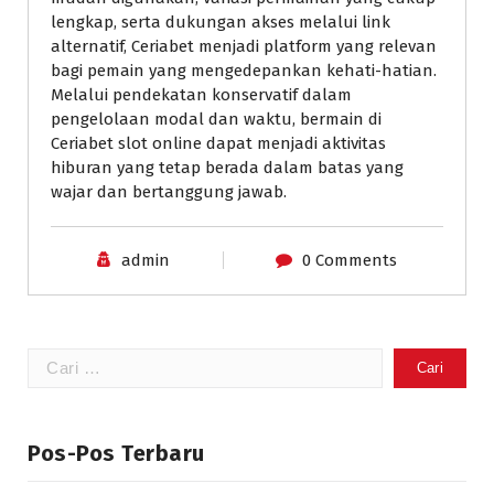
lengkap, serta dukungan akses melalui link
alternatif, Ceriabet menjadi platform yang relevan
bagi pemain yang mengedepankan kehati-hatian.
Melalui pendekatan konservatif dalam
pengelolaan modal dan waktu, bermain di
Ceriabet slot online dapat menjadi aktivitas
hiburan yang tetap berada dalam batas yang
wajar dan bertanggung jawab.
admin
0 Comments
Cari
untuk:
Pos-Pos Terbaru