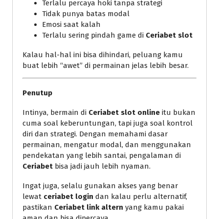
Terlalu percaya hoki tanpa strategi
Tidak punya batas modal
Emosi saat kalah
Terlalu sering pindah game di
Ceriabet slot
Kalau hal-hal ini bisa dihindari, peluang kamu
buat lebih “awet” di permainan jelas lebih besar.
Penutup
Intinya, bermain di
Ceriabet slot online
itu bukan
cuma soal keberuntungan, tapi juga soal kontrol
diri dan strategi. Dengan memahami dasar
permainan, mengatur modal, dan menggunakan
pendekatan yang lebih santai, pengalaman di
Ceriabet
bisa jadi jauh lebih nyaman.
Ingat juga, selalu gunakan akses yang benar
lewat
ceriabet login
dan kalau perlu alternatif,
pastikan
Ceriabet link altern
yang kamu pakai
aman dan bisa dipercaya.