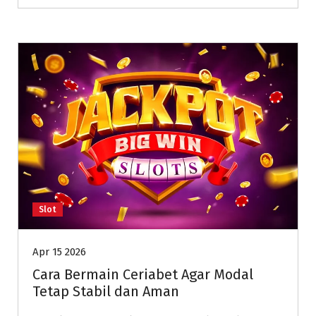
Slot
Apr 15 2026
Cara Bermain Ceriabet Agar Modal
Tetap Stabil dan Aman