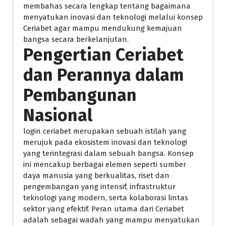
membahas secara lengkap tentang bagaimana
menyatukan inovasi dan teknologi melalui konsep
Ceriabet agar mampu mendukung kemajuan
bangsa secara berkelanjutan.
Pengertian Ceriabet
dan Perannya dalam
Pembangunan
Nasional
login ceriabet
merupakan sebuah istilah yang
merujuk pada ekosistem inovasi dan teknologi
yang terintegrasi dalam sebuah bangsa. Konsep
ini mencakup berbagai elemen seperti sumber
daya manusia yang berkualitas, riset dan
pengembangan yang intensif, infrastruktur
teknologi yang modern, serta kolaborasi lintas
sektor yang efektif. Peran utama dari Ceriabet
adalah sebagai wadah yang mampu menyatukan