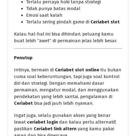
Terlalu percaya hoki tanpa strategi
Tidak punya batas modal
Emosi saat kalah
Terlalu sering pindah game di
Ceriabet slot
Kalau hal-hal ini bisa dihindari, peluang kamu
buat lebih “awet” di permainan jelas lebih besar.
Penutup
Intinya, bermain di
Ceriabet slot online
itu bukan
cuma soal keberuntungan, tapi juga soal kontrol
diri dan strategi. Dengan memahami dasar
permainan, mengatur modal, dan menggunakan
pendekatan yang lebih santai, pengalaman di
Ceriabet
bisa jadi jauh lebih nyaman.
Ingat juga, selalu gunakan akses yang benar
lewat
ceriabet login
dan kalau perlu alternatif,
pastikan
Ceriabet link altern
yang kamu pakai
aman dan bisa dipercaya.