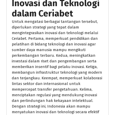
Inovasi dan Teknologi
dalam Ceriabet
Untuk mengatasi berbagai tantangan tersebut,
diperlukan strategi yang tepat dalam
mengintegrasikan inovasi dan teknologi melalui
Ceriabet. Pertama, memperkuat pendidikan dan
pelatihan di bidang teknologi dan inovasi agar
sumber daya manusia mampu mengikuti
perkembangan terbaru. Kedua, meningkatkan
investasi dalam riset dan pengembangan serta
memberikan insentif bagi pelaku inovasi. Ketiga,
membangun infrastruktur teknologi yang modern
dan terjangkau. Keempat, memperkuat kolaborasi
lintas sektor dan internasional untuk
mempercepat transfer pengetahuan. Kelima,
menciptakan regulasi yang mendukung inovasi
dan perlindungan hak kekayaan intelektual.
Dengan strategi ini, Indonesia akan mampu
menyatukan inovasi dan teknologi secara efektif