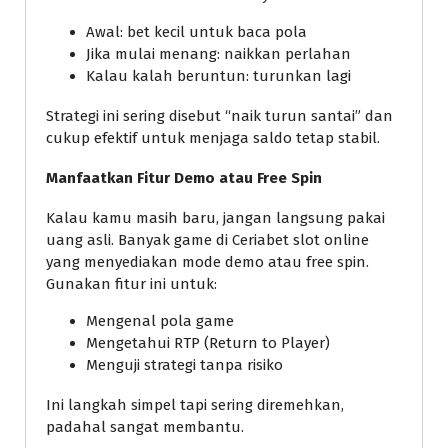
Awal: bet kecil untuk baca pola
Jika mulai menang: naikkan perlahan
Kalau kalah beruntun: turunkan lagi
Strategi ini sering disebut “naik turun santai” dan
cukup efektif untuk menjaga saldo tetap stabil.
Manfaatkan Fitur Demo atau Free Spin
Kalau kamu masih baru, jangan langsung pakai
uang asli. Banyak game di Ceriabet slot online
yang menyediakan mode demo atau free spin.
Gunakan fitur ini untuk:
Mengenal pola game
Mengetahui RTP (Return to Player)
Menguji strategi tanpa risiko
Ini langkah simpel tapi sering diremehkan,
padahal sangat membantu.