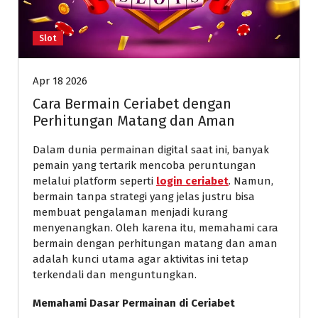
Slot
Apr 18 2026
Cara Bermain Ceriabet dengan
Perhitungan Matang dan Aman
Dalam dunia permainan digital saat ini, banyak
pemain yang tertarik mencoba peruntungan
melalui platform seperti
login ceriabet
. Namun,
bermain tanpa strategi yang jelas justru bisa
membuat pengalaman menjadi kurang
menyenangkan. Oleh karena itu, memahami cara
bermain dengan perhitungan matang dan aman
adalah kunci utama agar aktivitas ini tetap
terkendali dan menguntungkan.
Memahami Dasar Permainan di Ceriabet