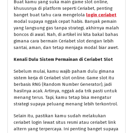
Buat kamu yang suka main game slot online,
khususnya di platform seperti Ceriabet, penting
banget buat tahu cara mengelola
login ceriabet
modal supaya nggak cepat habis. Banyak pemain
yang langsung gas tanpa strategi, akhirnya malah
boncos di awal. Nah, di artikel ini kita bakal bahas
gimana cara bermain Ceriabet slot dengan lebih
santai, aman, dan tetap menjaga modal biar awet.
Kenali Dulu Sistem Permainan di Ceriabet Slot
Sebelum mulai, kamu wajib paham dulu gimana
sistem kerja di Ceriabet slot online. Game slot itu
berbasis RNG (Random Number Generator), jadi
hasilnya acak. Artinya, nggak ada trik pasti untuk
menang terus. Tapi, kamu tetap bisa mengatur
strategi supaya peluang menang lebih terkontrol.
Selain itu, pastikan kamu sudah melakukan
ceriabet login lewat situs resmi atau ceriabet link
altern yang terpercaya. Ini penting banget supaya