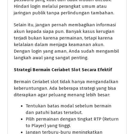
Hindari login melalui perangkat umum atau
jaringan publik tanpa perlindungan tambahan.
Selain itu, jangan pernah membagikan informasi
akun kepada siapa pun. Banyak kasus kerugian
terjadi bukan karena permainan, tetapi karena
kelalaian dalam menjaga keamanan akun.
Dengan login yang aman, Anda sudah mengambil
langkah awal yang sangat penting.
Strategi Bermain Ceriabet Slot Secara Efektif
Bermain Ceriabet slot tidak hanya mengandalkan
keberuntungan. Ada beberapa strategi yang bisa
diterapkan agar peluang menang lebih besar:
Tentukan batas modal sebelum bermain
dan patuhi batas tersebut.
Pilih permainan dengan tingkat RTP (Return
to Player) yang tinggi.
Jangan terburu-buru meningkatkan