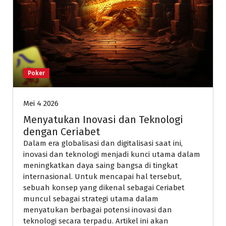
Poker
Mei 4 2026
Menyatukan Inovasi dan Teknologi
dengan Ceriabet
Dalam era globalisasi dan digitalisasi saat ini,
inovasi dan teknologi menjadi kunci utama dalam
meningkatkan daya saing bangsa di tingkat
internasional. Untuk mencapai hal tersebut,
sebuah konsep yang dikenal sebagai Ceriabet
muncul sebagai strategi utama dalam
menyatukan berbagai potensi inovasi dan
teknologi secara terpadu. Artikel ini akan