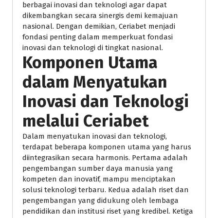
berbagai inovasi dan teknologi agar dapat
dikembangkan secara sinergis demi kemajuan
nasional. Dengan demikian, Ceriabet menjadi
fondasi penting dalam memperkuat fondasi
inovasi dan teknologi di tingkat nasional.
Komponen Utama
dalam Menyatukan
Inovasi dan Teknologi
melalui Ceriabet
Dalam menyatukan inovasi dan teknologi,
terdapat beberapa komponen utama yang harus
diintegrasikan secara harmonis. Pertama adalah
pengembangan sumber daya manusia yang
kompeten dan inovatif, mampu menciptakan
solusi teknologi terbaru. Kedua adalah riset dan
pengembangan yang didukung oleh lembaga
pendidikan dan institusi riset yang kredibel. Ketiga