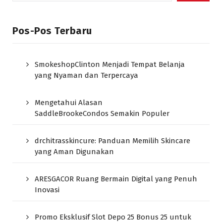
Pos-Pos Terbaru
SmokeshopClinton Menjadi Tempat Belanja
yang Nyaman dan Terpercaya
Mengetahui Alasan
SaddleBrookeCondos Semakin Populer
drchitrasskincure: Panduan Memilih Skincare
yang Aman Digunakan
ARESGACOR Ruang Bermain Digital yang Penuh
Inovasi
Promo Eksklusif Slot Depo 25 Bonus 25 untuk