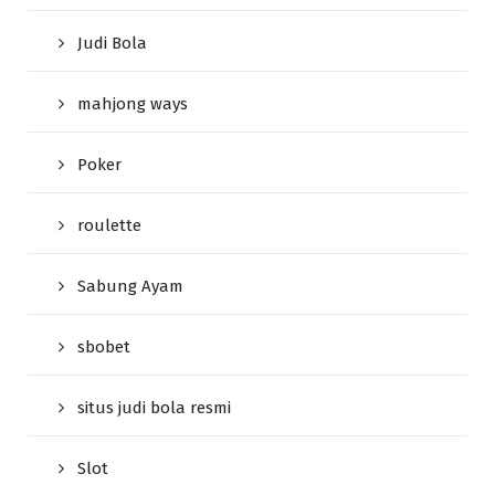
Judi Bola
mahjong ways
Poker
roulette
Sabung Ayam
sbobet
situs judi bola resmi
Slot