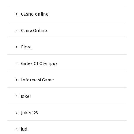
Casno online
Ceme Online
Flora
Gates Of Olympus
Informasi Game
joker
Joker123
judi