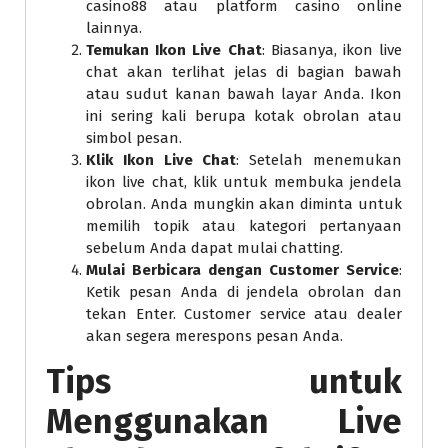
casino88 atau platform casino online
lainnya.
Temukan Ikon Live Chat
: Biasanya, ikon live
chat akan terlihat jelas di bagian bawah
atau sudut kanan bawah layar Anda. Ikon
ini sering kali berupa kotak obrolan atau
simbol pesan.
Klik Ikon Live Chat
: Setelah menemukan
ikon live chat, klik untuk membuka jendela
obrolan. Anda mungkin akan diminta untuk
memilih topik atau kategori pertanyaan
sebelum Anda dapat mulai chatting.
Mulai Berbicara dengan Customer Service
:
Ketik pesan Anda di jendela obrolan dan
tekan Enter. Customer service atau dealer
akan segera merespons pesan Anda.
Tips untuk
Menggunakan Live