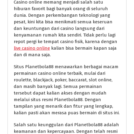
Casino online memang menjadi salah satu
hiburan favorit bagi banyak orang di seluruh
dunia. Dengan perkembangan teknologi yang
pesat, kini kita bisa menikmati semua keseruan
dan keuntungan dari casino langsung dari
kenyamanan rumah kita sendiri. Tidak perlu lagi
repot pergi ke tempat casino fisik, karena dengan
live casino online
kalian bisa bermain kapan saja
dan di mana saja.
Situs Planetbola88 menawarkan berbagai macam
permainan casino online terbaik, mulai dari
roulette, blackjack, poker, baccarat, slot online,
dan masih banyak lagi. Semua permainan
tersebut dapat kalian akses dengan mudah
melalui situs resmi Planetbola88. Dengan
tampilan yang menarik dan fitur yang lengkap,
kalian pasti akan merasa puas bermain di situs ini.
Salah satu keunggulan dari Planetbola88 adalah
keamanan dan kepercayaan. Dengan telah resmi