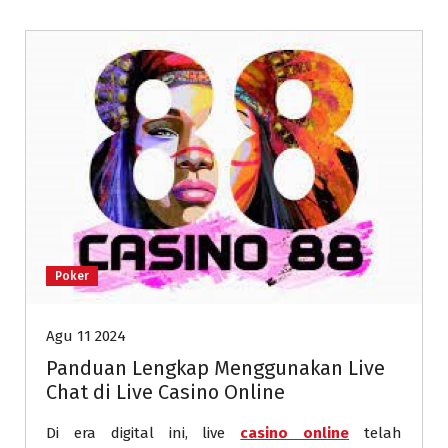
Poker
Agu 11 2024
Panduan Lengkap Menggunakan Live
Chat di Live Casino Online
Di era digital ini, live
casino online
telah