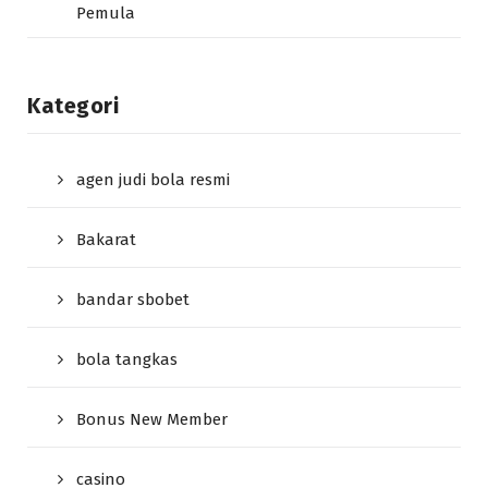
Pemula
Kategori
agen judi bola resmi
Bakarat
bandar sbobet
bola tangkas
Bonus New Member
casino