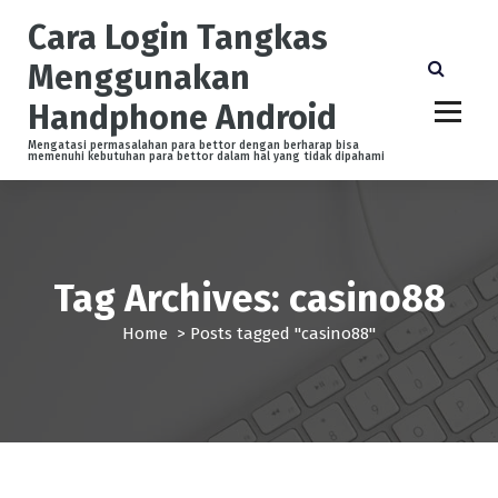
S
Cara Login Tangkas
k
i
Menggunakan
p
Handphone Android
t
o
Mengatasi permasalahan para bettor dengan berharap bisa
c
memenuhi kebutuhan para bettor dalam hal yang tidak dipahami
o
n
t
e
n
Tag Archives: casino88
t
Home
>
Posts tagged "casino88"