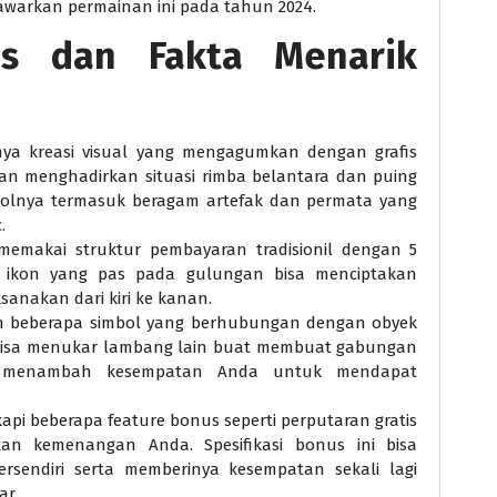
tawarkan permainan ini pada tahun 2024.
os dan Fakta Menarik
nya kreasi visual yang mengagumkan dengan grafis
an menghadirkan situasi rimba belantara dan puing
mbolnya termasuk beragam artefak dan permata yang
.
 memakai struktur pembayaran tradisionil dengan 5
n ikon yang pas pada gulungan bisa menciptakan
anakan dari kiri ke kanan.
an beberapa simbol yang berhubungan dengan obyek
g bisa menukar lambang lain buat membuat gabungan
sa menambah kesempatan Anda untuk mendapat
ngkapi beberapa feature bonus seperti perputaran gratis
kan kemenangan Anda. Spesifikasi bonus ini bisa
ersendiri serta memberinya kesempatan sekali lagi
ar.