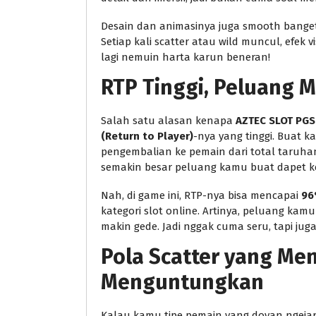
Desain dan animasinya juga smooth bange
Setiap kali scatter atau wild muncul, efek
lagi nemuin harta karun beneran!
RTP Tinggi, Peluang 
Salah satu alasan kenapa
AZTEC SLOT PG
(Return to Player)
-nya yang tinggi. Buat 
pengembalian ke pemain dari total taruhan
semakin besar peluang kamu buat dapet 
Nah, di game ini, RTP-nya bisa mencapai
96
kategori slot online. Artinya, peluang kam
makin gede. Jadi nggak cuma seru, tapi ju
Pola Scatter yang Me
Menguntungkan
Kalau kamu tipe pemain yang doyan ngejar 