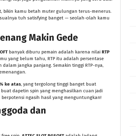
t, bikin kamu betah muter gulungan terus-menerus.
 visualnya tuh satisfying banget — seolah-olah kamu
Menang Makin Gede
SOFT
banyak diburu pemain adalah karena nilai
RTP
kamu yang belum tahu, RTP itu adalah persentase
 dalam jangka panjang. Semakin tinggi RTP-nya,
kemenangan.
% ke atas
, yang tergolong tinggi banget buat
u buat dapetin spin yang menghasilkan cuan jadi
ga berpotensi ngasih hasil yang menguntungkan!
nggoda dan
free spin,
AZTEC SLOT PGSOFT
adalah ladang