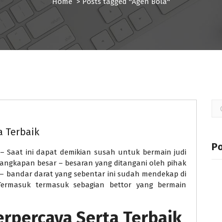
Home
>
Posts tagged "Agen Bola"
Car
un
a Terbaik
P
– Saat ini dapat demikian susah untuk bermain judi
nangkapan besar – besaran yang ditangani oleh pihak
r – bandar darat yang sebentar ini sudah mendekap di
Termasuk termasuk sebagian bettor yang bermain
erpercaya Serta Terbaik