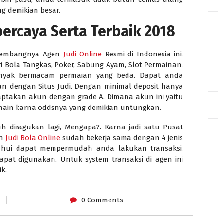
g demikian besar.
percaya Serta Terbaik 2018
engembangnya Agen
Judi Online
Resmi di Indonesia ini.
ri Bola Tangkas, Poker, Sabung Ayam, Slot Permainan,
banyak bermacam permaian yang beda. Dapat anda
n dengan Situs Judi. Dengan minimal deposit hanya
aptakan akun dengan grade A. Dimana akun ini yaitu
emain karna oddsnya yang demikian untungkan.
h diragukan lagi, Mengapa?. Karna jadi satu Pusat
en
Judi Bola Online
sudah bekerja sama dengan 4 jenis
tahui dapat mempermudah anda lakukan transaksi.
dapat digunakan. Untuk system transaksi di agen ini
ik.
0 Comments