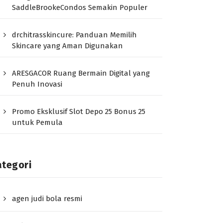
SaddleBrookeCondos Semakin Populer
drchitrasskincure: Panduan Memilih
Skincare yang Aman Digunakan
ARESGACOR Ruang Bermain Digital yang
Penuh Inovasi
Promo Eksklusif Slot Depo 25 Bonus 25
untuk Pemula
ategori
agen judi bola resmi