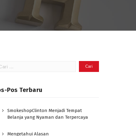
i
tuk:
os-Pos Terbaru
SmokeshopClinton Menjadi Tempat
Belanja yang Nyaman dan Terpercaya
Mengetahui Alasan