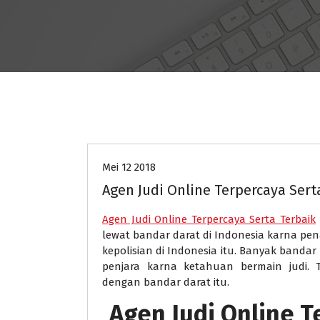
Judi Bola
Mei 12 2018
Agen Judi Online Terpercaya Sert
Agen Judi Online Terpercaya Serta Terbaik
lewat bandar darat di Indonesia karna pe
kepolisian di Indonesia itu. Banyak banda
penjara karna ketahuan bermain judi. 
dengan bandar darat itu.
Agen Judi Online T