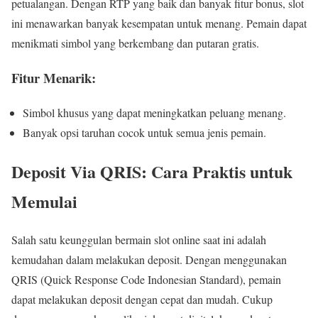
petualangan. Dengan RTP yang baik dan banyak fitur bonus, slot
ini menawarkan banyak kesempatan untuk menang. Pemain dapat
menikmati simbol yang berkembang dan putaran gratis.
Fitur Menarik:
Simbol khusus yang dapat meningkatkan peluang menang.
Banyak opsi taruhan cocok untuk semua jenis pemain.
Deposit Via QRIS: Cara Praktis untuk
Memulai
Salah satu keunggulan bermain slot online saat ini adalah
kemudahan dalam melakukan deposit. Dengan menggunakan
QRIS (Quick Response Code Indonesian Standard), pemain
dapat melakukan deposit dengan cepat dan mudah. Cukup