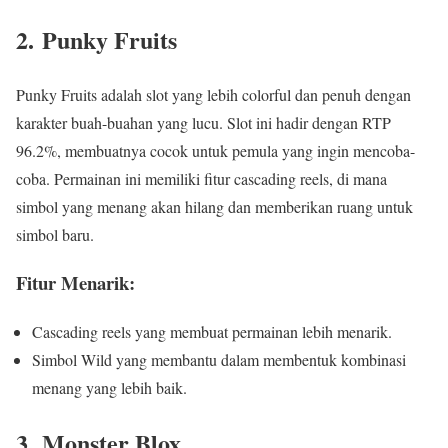
2.
Punky Fruits
Punky Fruits adalah slot yang lebih colorful dan penuh dengan
karakter buah-buahan yang lucu. Slot ini hadir dengan RTP
96.2%, membuatnya cocok untuk pemula yang ingin mencoba-
coba. Permainan ini memiliki fitur cascading reels, di mana
simbol yang menang akan hilang dan memberikan ruang untuk
simbol baru.
Fitur Menarik:
Cascading reels yang membuat permainan lebih menarik.
Simbol Wild yang membantu dalam membentuk kombinasi
menang yang lebih baik.
3.
Monster Blox