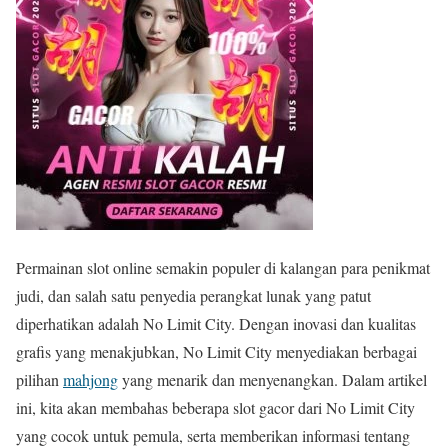
Permainan slot online semakin populer di kalangan para penikmat
judi, dan salah satu penyedia perangkat lunak yang patut
diperhatikan adalah No Limit City. Dengan inovasi dan kualitas
grafis yang menakjubkan, No Limit City menyediakan berbagai
pilihan
mahjong
yang menarik dan menyenangkan. Dalam artikel
ini, kita akan membahas beberapa slot gacor dari No Limit City
yang cocok untuk pemula, serta memberikan informasi tentang