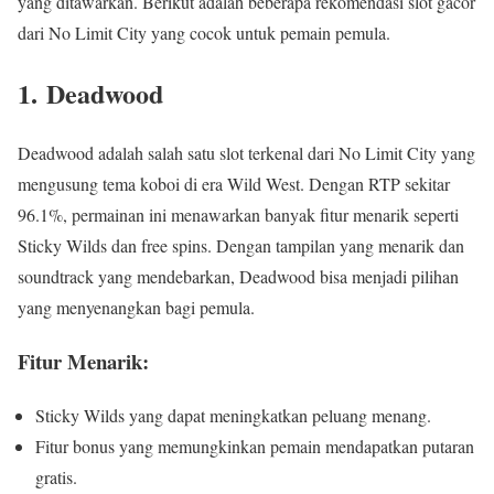
yang ditawarkan. Berikut adalah beberapa rekomendasi slot gacor
dari No Limit City yang cocok untuk pemain pemula.
1.
Deadwood
Deadwood adalah salah satu slot terkenal dari No Limit City yang
mengusung tema koboi di era Wild West. Dengan RTP sekitar
96.1%, permainan ini menawarkan banyak fitur menarik seperti
Sticky Wilds dan free spins. Dengan tampilan yang menarik dan
soundtrack yang mendebarkan, Deadwood bisa menjadi pilihan
yang menyenangkan bagi pemula.
Fitur Menarik:
Sticky Wilds yang dapat meningkatkan peluang menang.
Fitur bonus yang memungkinkan pemain mendapatkan putaran
gratis.