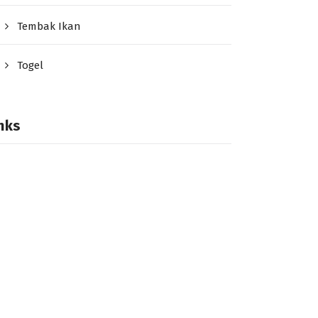
Tembak Ikan
Togel
nks