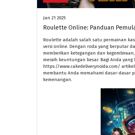
Jan 21 2025
Roulette Online: Panduan Pemul
Roulette adalah salah satu permainan kas
versi online. Dengan roda yang berputar da
memberikan ketegangan dan kegembiraan, 
meraih keuntungan besar. Bagi Anda yang 
https://www.cakedeliverynoida.com/ artik
membantu Anda memahami dasar-dasar per
kemenangan.