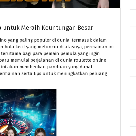
a untuk Meraih Keuntungan Besar
ino yang paling populer di dunia, termasuk dalam
n bola kecil yang meluncur di atasnya, permainan ini
terutama bagi para pemain pemula yang ingin
baru memulai perjalanan di dunia roulette online
el ini akan memberikan panduan yang dapat
mainan serta tips untuk meningkatkan peluang