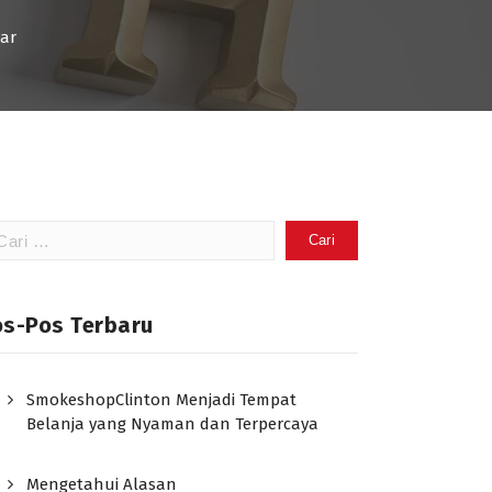
ar
i
tuk:
os-Pos Terbaru
SmokeshopClinton Menjadi Tempat
Belanja yang Nyaman dan Terpercaya
Mengetahui Alasan