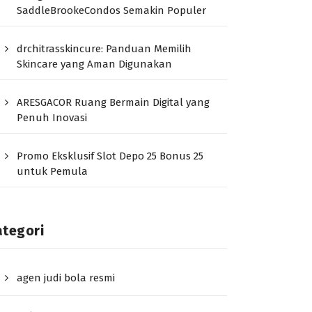
SaddleBrookeCondos Semakin Populer
drchitrasskincure: Panduan Memilih
Skincare yang Aman Digunakan
ARESGACOR Ruang Bermain Digital yang
Penuh Inovasi
Promo Eksklusif Slot Depo 25 Bonus 25
untuk Pemula
ategori
agen judi bola resmi