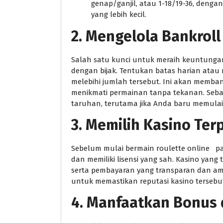
genap/ganjil, atau 1-18/19-36, den
yang lebih kecil.
2. Mengelola Bankroll
Salah satu kunci untuk meraih keuntungan
dengan bijak. Tentukan batas harian atau
melebihi jumlah tersebut. Ini akan memba
menikmati permainan tanpa tekanan. Sebai
taruhan, terutama jika Anda baru memulai
3. Memilih Kasino Ter
Sebelum mulai bermain roulette online pa
dan memiliki lisensi yang sah. Kasino yang
serta pembayaran yang transparan dan aman
untuk memastikan reputasi kasino tersebu
4. Manfaatkan Bonus 