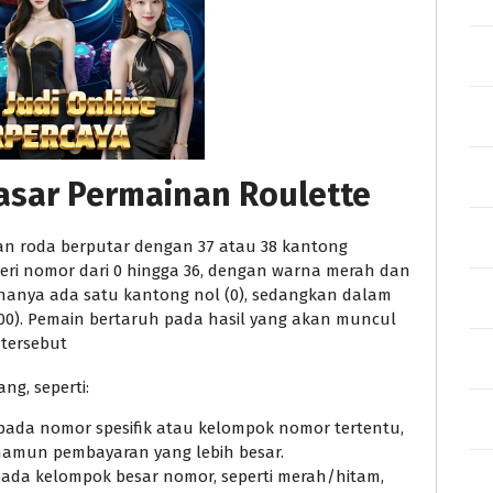
asar Permainan Roulette
an roda berputar dengan 37 atau 38 kantong
beri nomor dari 0 hingga 36, dengan warna merah dan
 hanya ada satu kantong nol (0), sedangkan dalam
 00). Pemain bertaruh pada hasil yang akan muncul
 tersebut
ng, seperti:
 pada nomor spesifik atau kelompok nomor tertentu,
namun pembayaran yang lebih besar.
pada kelompok besar nomor, seperti merah/hitam,