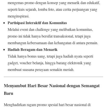
mengemas promo dengan konsep yang menarik dan edukatif,
seperti kuis sejarah, lomba foto, atau cerita perjuangan yang
menginspirasi.
Partisipasi Interaktif dan Komunitas
Melalui event dan challenge yang melibatkan komunitas,
promo ini tidak hanya bersifat transaksional, tetapi juga
membangun kebersamaan dan kehangatan di antara pemain.
Hadiah Beragam dan Menarik
Tidak hanya bonus uang, tetapi juga hadiah nyata seperti
gadget, voucher belanja, hingga barang elektronik yang
membuat suasana perayaan semakin meriah.
Menyambut Hari Besar Nasional dengan Semangat
Baru
Menghadirkan ragam promo spesial hari besar nasional di