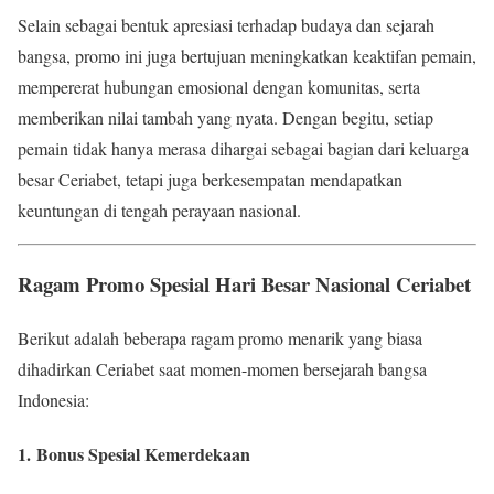
Selain sebagai bentuk apresiasi terhadap budaya dan sejarah
bangsa, promo ini juga bertujuan meningkatkan keaktifan pemain,
mempererat hubungan emosional dengan komunitas, serta
memberikan nilai tambah yang nyata. Dengan begitu, setiap
pemain tidak hanya merasa dihargai sebagai bagian dari keluarga
besar Ceriabet, tetapi juga berkesempatan mendapatkan
keuntungan di tengah perayaan nasional.
Ragam Promo Spesial Hari Besar Nasional Ceriabet
Berikut adalah beberapa ragam promo menarik yang biasa
dihadirkan Ceriabet saat momen-momen bersejarah bangsa
Indonesia:
1.
Bonus Spesial Kemerdekaan