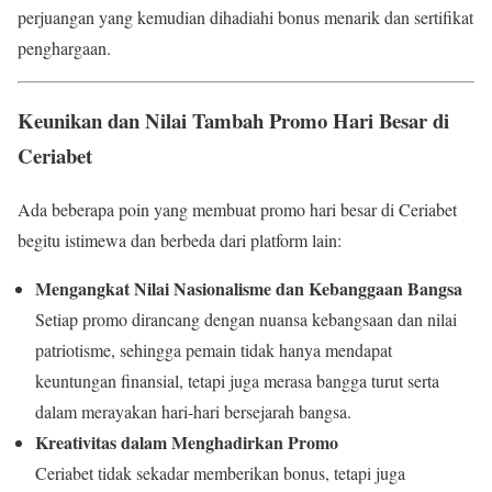
perjuangan yang kemudian dihadiahi bonus menarik dan sertifikat
penghargaan.
Keunikan dan Nilai Tambah Promo Hari Besar di
Ceriabet
Ada beberapa poin yang membuat promo hari besar di Ceriabet
begitu istimewa dan berbeda dari platform lain:
Mengangkat Nilai Nasionalisme dan Kebanggaan Bangsa
Setiap promo dirancang dengan nuansa kebangsaan dan nilai
patriotisme, sehingga pemain tidak hanya mendapat
keuntungan finansial, tetapi juga merasa bangga turut serta
dalam merayakan hari-hari bersejarah bangsa.
Kreativitas dalam Menghadirkan Promo
Ceriabet tidak sekadar memberikan bonus, tetapi juga