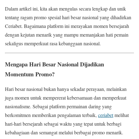
Dalam artikel ini, kita akan mengulas secara lengkap dan unik
tentang ragam promo spesial hari besar nasional yang dihadirkan
Ceriabet. Bagaimana platform ini merayakan momen bersejarah
dengan kejutan menarik yang mampu memanjakan hati pemain
sekaligus memperkuat rasa kebanggaan nasional.
Mengapa Hari Besar Nasional Dijadikan
Momentum Promo?
Hari besar nasional bukan hanya sekadar perayaan, melainkan
juga momen untuk mempererat kebersamaan dan memperkuat
nasionalisme. Sebagai platform permainan daring yang
berkomitmen memberikan pengalaman terbaik,
ceriabet
melihat
hari-hari bersejarah sebagai waktu yang tepat untuk berbagi
kebahagiaan dan semangat melalui berbagai promo menarik.