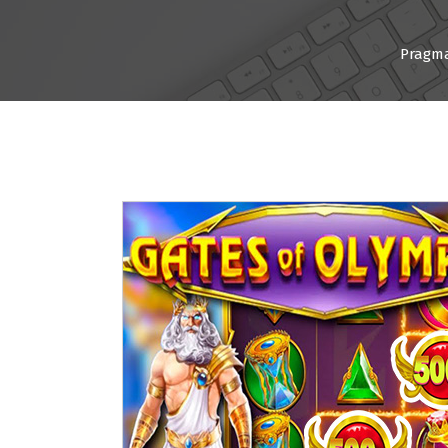
Pragma