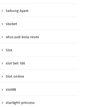
Sabung Ayam
sbobet
situs judi bola resmi
Slot
slot bet 100
Slot online
slot88
starlight princess