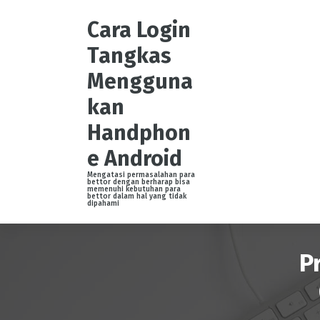
S
k
Cara Login
i
Tangkas
p
t
Mengguna
o
kan
c
o
Handphon
n
t
e Android
e
Mengatasi permasalahan para
n
bettor dengan berharap bisa
memenuhi kebutuhan para
t
bettor dalam hal yang tidak
dipahami
P