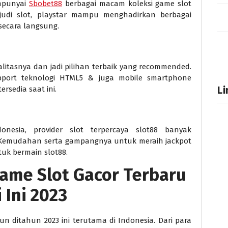
empunyai
Sbobet88
berbagai macam koleksi game slot
judi slot, playstar mampu menghadirkan berbagai
secara langsung.
litasnya dan jadi pilihan terbaik yang recommended.
upport teknologi HTML5 & juga mobile smartphone
Li
ersedia saat ini.
onesia, provider slot terpercaya slot88 banyak
 Kemudahan serta gampangnya untuk meraih jackpot
tuk bermain slot88.
Game Slot Gacor Terbaru
 Ini 2023
 ditahun 2023 ini terutama di Indonesia. Dari para