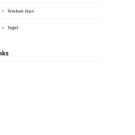
Tembak Ikan
Togel
nks