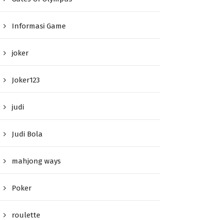
Informasi Game
joker
Joker123
judi
Judi Bola
mahjong ways
Poker
roulette