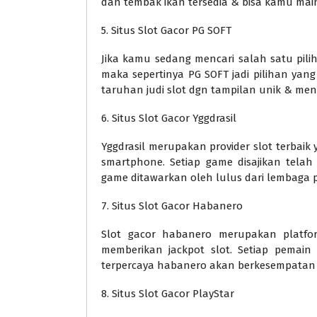
dan tembak ikan tersedia & bisa kamu mai
5. Situs Slot Gacor PG SOFT
Jika kamu sedang mencari salah satu pili
maka sepertinya PG SOFT jadi pilihan yang
taruhan judi slot dgn tampilan unik & mena
6. Situs Slot Gacor Yggdrasil
Yggdrasil merupakan provider slot terbai
smartphone. Setiap game disajikan tela
game ditawarkan oleh lulus dari lembaga p
7. Situs Slot Gacor Habanero
Slot gacor habanero merupakan platf
memberikan jackpot slot. Setiap pemai
terpercaya habanero akan berkesempatan m
8. Situs Slot Gacor PlayStar