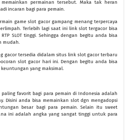
 memainkan permainan tersebut. Maka tak heran
jadi incaran bagi para pemain.
ermain game slot gacor gampang menang terpercaya
mpah. Terlebih lagi saat ini link slot tergacor bisa
RTP SLOT tinggi. Sehingga dengan begitu anda bisa
n mudah.
g gacor tersedia didalam situs link slot gacor terbaru
bocoran slot gacor hari ini. Dengan begitu anda bisa
p keuntungan yang maksimal.
paling favorit bagi para pemain di Indonesia adalah
ay. Disini anda bisa memainkan slot dgn mengadopsi
tungan besar bagi para pemain. Selain itu sweet
ana ini adalah angka yang sangat tinggi untuk para