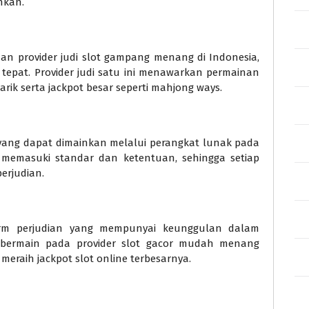
nkan.
han provider judi slot gampang menang di Indonesia,
 tepat. Provider judi satu ini menawarkan permainan
rik serta jackpot besar seperti mahjong ways.
k yang dapat dimainkan melalui perangkat lunak pada
h memasuki standar dan ketentuan, sehingga setiap
erjudian.
orm perjudian yang mempunyai keunggulan dalam
n bermain pada provider slot gacor mudah menang
eraih jackpot slot online terbesarnya.