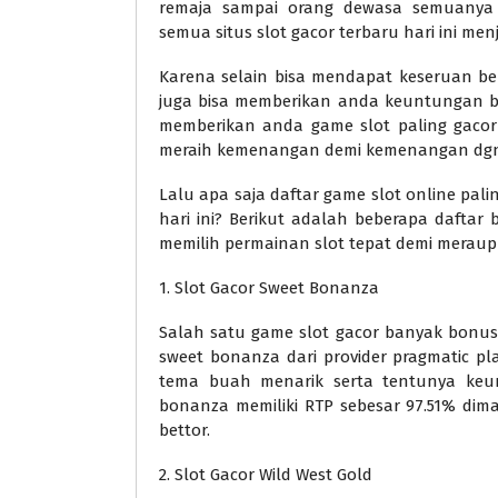
remaja sampai orang dewasa semuanya
semua situs slot gacor terbaru hari ini men
Karena selain bisa mendapat keseruan b
juga bisa memberikan anda keuntungan berli
memberikan anda game slot paling gacor 
meraih kemenangan demi kemenangan dg
Lalu apa saja daftar game slot online palin
hari ini? Berikut adalah beberapa daftar 
memilih permainan slot tepat demi merau
1. Slot Gacor Sweet Bonanza
Salah satu game slot gacor banyak bonus 
sweet bonanza dari provider pragmatic pl
tema buah menarik serta tentunya keun
bonanza memiliki RTP sebesar 97.51% dim
bettor.
2. Slot Gacor Wild West Gold