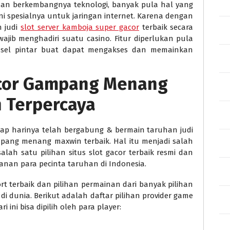
maan berkembangnya teknologi, banyak pula hal yang
i spesialnya untuk jaringan internet. Karena dengan
 judi
slot server kamboja super gacor
terbaik secara
wajib menghadiri suatu casino. Fitur diperlukan pula
nsel pintar buat dapat mengakses dan memainkan
Gacor Gampang Menang
 Terpercaya
tiap harinya telah bergabung & bermain taruhan judi
mpang menang maxwin terbaik. Hal itu menjadi salah
ah satu pilihan situs slot gacor terbaik resmi dan
anan para pecinta taruhan di Indonesia.
t terbaik dan pilihan permainan dari banyak pilihan
 di dunia. Berikut adalah daftar pilihan provider game
ini bisa dipilih oleh para player: