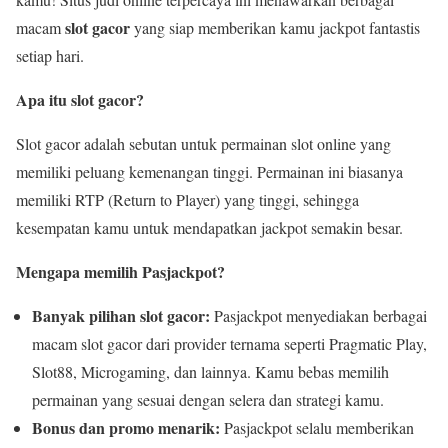
slot gacor
macam
yang siap memberikan kamu jackpot fantastis
setiap hari.
Apa itu slot gacor?
Slot gacor adalah sebutan untuk permainan slot online yang
memiliki peluang kemenangan tinggi. Permainan ini biasanya
memiliki RTP (Return to Player) yang tinggi, sehingga
kesempatan kamu untuk mendapatkan jackpot semakin besar.
Mengapa memilih Pasjackpot?
Banyak pilihan slot gacor:
Pasjackpot menyediakan berbagai
macam slot gacor dari provider ternama seperti Pragmatic Play,
Slot88, Microgaming, dan lainnya. Kamu bebas memilih
permainan yang sesuai dengan selera dan strategi kamu.
Bonus dan promo menarik:
Pasjackpot selalu memberikan