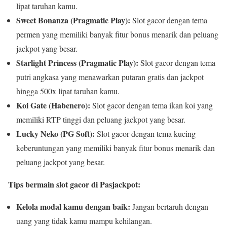
lipat taruhan kamu.
Sweet Bonanza (Pragmatic Play):
Slot gacor dengan tema
permen yang memiliki banyak fitur bonus menarik dan peluang
jackpot yang besar.
Starlight Princess (Pragmatic Play):
Slot gacor dengan tema
putri angkasa yang menawarkan putaran gratis dan jackpot
hingga 500x lipat taruhan kamu.
Koi Gate (Habenero):
Slot gacor dengan tema ikan koi yang
memiliki RTP tinggi dan peluang jackpot yang besar.
Lucky Neko (PG Soft):
Slot gacor dengan tema kucing
keberuntungan yang memiliki banyak fitur bonus menarik dan
peluang jackpot yang besar.
Tips bermain slot gacor di Pasjackpot:
Kelola modal kamu dengan baik:
Jangan bertaruh dengan
uang yang tidak kamu mampu kehilangan.